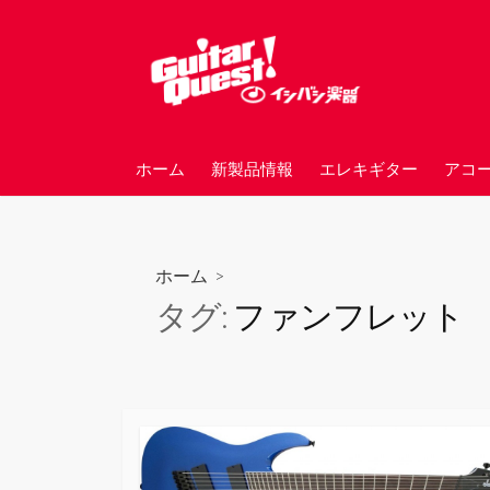
コ
ン
テ
ン
ツ
へ
ホーム
新製品情報
エレキギター
アコ
ス
キ
ッ
プ
ホーム
>
タグ:
ファンフレット