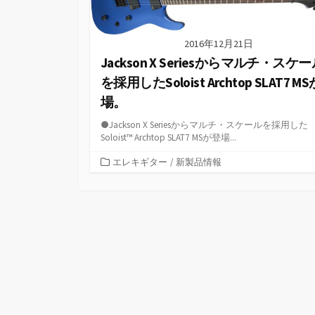
2016年12月21日
Jackson X Seriesからマルチ・スケ
を採用したSoloist Archtop SLAT7 M
場。
●Jackson X Seriesからマルチ・スケールを採用した
Soloist™ Archtop SLAT7 MSが登場...
カ
エレキギター
/
新製品情報
テ
ゴ
リ
ー