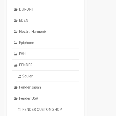
DUPONT
EDEN
Electro Harmonix
Epiphone
EVH
FENDER
Squier
Fender Japan
Fender USA
FENDER CUSTOM SHOP