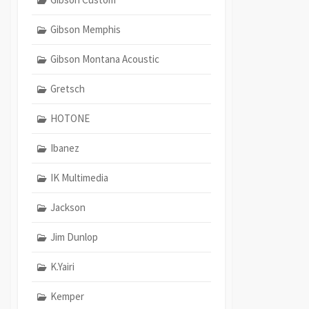
Gibson Memphis
Gibson Montana Acoustic
Gretsch
HOTONE
Ibanez
IK Multimedia
Jackson
Jim Dunlop
K.Yairi
Kemper