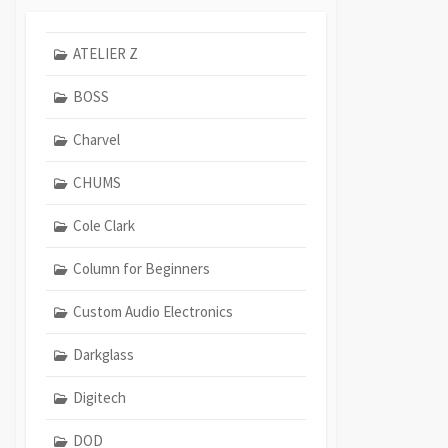
ATELIER Z
BOSS
Charvel
CHUMS
Cole Clark
Column for Beginners
Custom Audio Electronics
Darkglass
Digitech
DOD