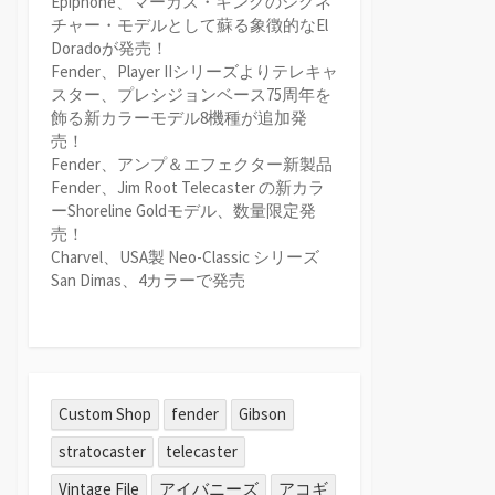
Epiphone、マーカス・キングのシグネ
チャー・モデルとして蘇る象徴的なEl
Doradoが発売！
Fender、Player IIシリーズよりテレキャ
スター、プレシジョンベース75周年を
飾る新カラーモデル8機種が追加発
売！
Fender、アンプ＆エフェクター新製品
Fender、Jim Root Telecaster の新カラ
ーShoreline Goldモデル、数量限定発
売！
Charvel、USA製 Neo-Classic シリーズ
San Dimas、4カラーで発売
Custom Shop
fender
Gibson
stratocaster
telecaster
Vintage File
アイバニーズ
アコギ