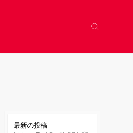
検
索
切
り
替
え
最新の投稿