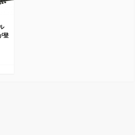
ール
Sが登