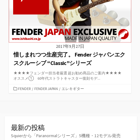
2017年9月27日
惜しまれつつ生産完了。 Fender ジャパンエク
スクルーシブ “Classic”シリーズ
★★★★フェンダー担当者厳選 超お勧め商品のご案内★★★★
オススメ① 60年代ストラトキャスター復刻モデ...
カ
FENDER
/
FENDER JAPAN
/
エレキギター
テ
ゴ
リ
ー
最新の投稿
Squierから「Paranormalシリーズ」5機種・12モデル発売