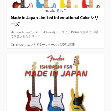
2022年5月27日
Made in Japan Limited International Colorシリ
ーズ
Made in Japan Traditional Seriesをベースに、1980年代前半にUS製
で展開されたシリーズ...
カ
FENDER
/
エレキギター
/
ベース
/
新製品情報
テ
ゴ
リ
ー