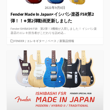
2021年9月8日
Fender Made In Japan×イシバシ楽器 FSR第2
弾！！※第2弾動画更新しました
Fender ISHIBASHI FSR 第2弾！3機種が入荷しました！ イシバシ楽
器店のエレキ担当者がこだわりを詰め込...
カ
FENDER
/
エレキギター
/
ベース
/
新製品情報
テ
ゴ
リ
ー