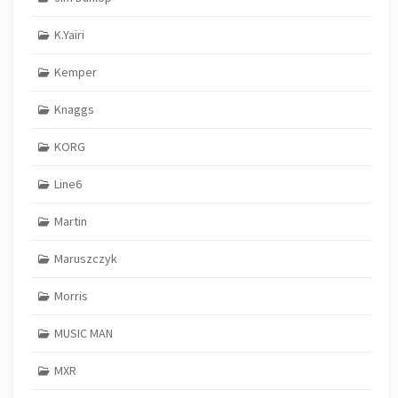
K.Yairi
Kemper
Knaggs
KORG
Line6
Martin
Maruszczyk
Morris
MUSIC MAN
MXR