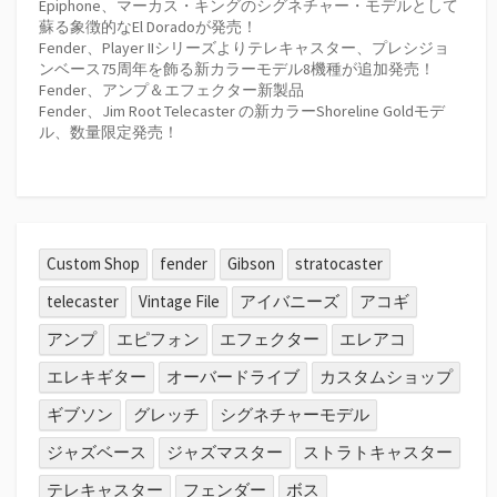
Epiphone、マーカス・キングのシグネチャー・モデルとして
蘇る象徴的なEl Doradoが発売！
Fender、Player IIシリーズよりテレキャスター、プレシジョ
ンベース75周年を飾る新カラーモデル8機種が追加発売！
Fender、アンプ＆エフェクター新製品
Fender、Jim Root Telecaster の新カラーShoreline Goldモデ
ル、数量限定発売！
Custom Shop
fender
Gibson
stratocaster
telecaster
Vintage File
アイバニーズ
アコギ
アンプ
エピフォン
エフェクター
エレアコ
エレキギター
オーバードライブ
カスタムショップ
ギブソン
グレッチ
シグネチャーモデル
ジャズベース
ジャズマスター
ストラトキャスター
テレキャスター
フェンダー
ボス