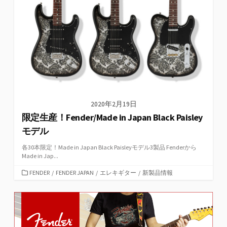
2020年2月19日
限定生産！Fender/Made in Japan Black Paisley
モデル
各30本限定！Made in Japan Black Paisleyモデル3製品 Fenderから
Made in Jap...
カ
FENDER
/
FENDER JAPAN
/
エレキギター
/
新製品情報
テ
ゴ
リ
ー