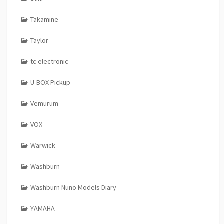
Takamine
Taylor
tc electronic
U-BOX Pickup
Vemurum
VOX
Warwick
Washburn
Washburn Nuno Models Diary
YAMAHA