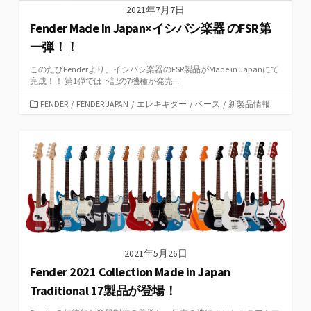
2021年7月7日
Fender Made In Japan×イシバシ楽器 のFSR第
一弾！！
このたびFenderより、イシバシ楽器のFSR製品がMade in Japanにて
完成！！ 第1弾では下記の7機種が発売...
カ
FENDER
/
FENDER JAPAN
/
エレキギター
/
ベース
/
新製品情報
テ
ゴ
リ
ー
2021年5月26日
Fender 2021 Collection Made in Japan
Traditional 17製品が登場！