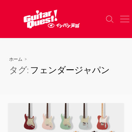
コ
ン
テ
検
メ
ン
索
ニ
ツ
切
ュ
り
ー
へ
替
ス
え
キ
ホーム
>
ッ
タグ:
フェンダージャパン
プ