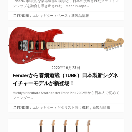
Fenderの伝統的な楽器製作の美学と、日本の洗練されたクラフトマ
ンシップを融合し導き出された、Made in Japa...
カ
FENDER
/
エレキギター
/
ベース
/
新製品情報
テ
ゴ
リ
ー
2020年10月23日
Fenderから春畑道哉（TUBE）日本製新シグネ
イチャーモデルが新登場！
Michiya Haruhata Stratocaster Trans Pink 2002年から日本人で初めて
フェンダー...
カ
FENDER
/
エレキギター
/
ギタリスト向け機材
/
新製品情報
テ
ゴ
リ
ー