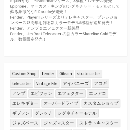
Squierから「Paranormalシリーズ」5機種・12モデル発売
Epiphone、マーカス・キングのシグネチャー・モデルとして
蘇る象徴的なEl Doradoが発売！
Fender、Player IIシリーズよりテレキャスター、プレシジョ
ンベース75周年を飾る新カラーモデル8機種が追加発売！
Fender、アンプ＆エフェクター新製品
Fender、Jim Root Telecaster の新カラーShoreline Goldモデ
ル、数量限定発売！
Custom Shop
fender
Gibson
stratocaster
telecaster
Vintage File
アイバニーズ
アコギ
アンプ
エピフォン
エフェクター
エレアコ
エレキギター
オーバードライブ
カスタムショップ
ギブソン
グレッチ
シグネチャーモデル
ジャズベース
ジャズマスター
ストラトキャスター