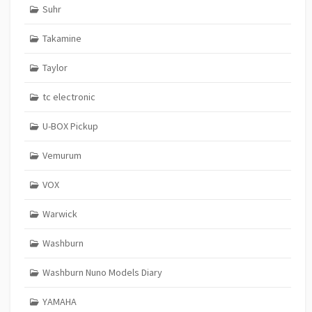
Suhr
Takamine
Taylor
tc electronic
U-BOX Pickup
Vemurum
VOX
Warwick
Washburn
Washburn Nuno Models Diary
YAMAHA