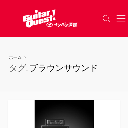
コ
ン
テ
検
メ
ン
索
ニ
ツ
切
ュ
り
ー
へ
替
ス
え
キ
ホーム
>
ッ
タグ:
ブラウンサウンド
プ