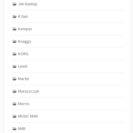
Jim Dunlop
K.Yairi
Kemper
Knaggs
KORG
Line6
Martin
Maruszczyk
Morris
MUSIC MAN
MXR