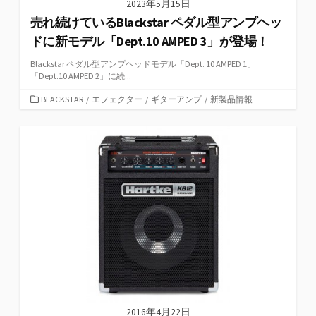
2023年5月15日
売れ続けているBlackstar ペダル型アンプヘッ
ドに新モデル「Dept.10 AMPED 3」が登場！
Blackstar ペダル型アンプヘッドモデル「Dept. 10 AMPED 1」
「Dept.10 AMPED 2」に続...
カ
BLACKSTAR
/
エフェクター
/
ギターアンプ
/
新製品情報
テ
ゴ
リ
ー
2016年4月22日