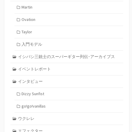
Martin
Ovation
Taylor
入門モデル
イシバシ三銃士のスーパーギター列伝･アーカイブス
イベントレポート
インタビュー
Dizzy Sunfist
go!go!vanillas
ウクレレ
エフェクター