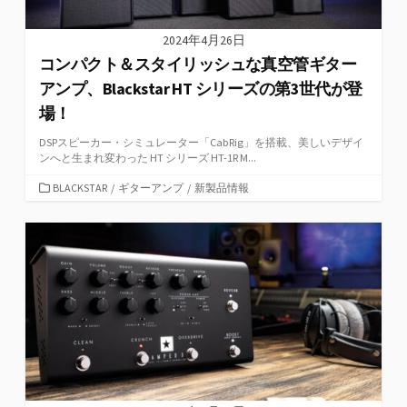
2024年4月26日
コンパクト＆スタイリッシュな真空管ギター
アンプ、Blackstar HT シリーズの第3世代が登
場！
DSPスピーカー・シミュレーター「CabRig」を搭載、美しいデザイ
ンへと生まれ変わった HT シリーズ HT-1R M...
カ
BLACKSTAR
/
ギターアンプ
/
新製品情報
テ
ゴ
リ
ー