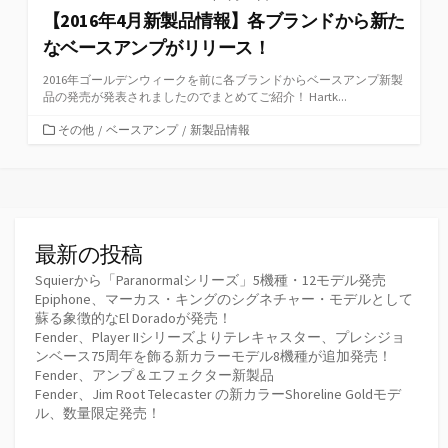
【2016年4月新製品情報】各ブランドから新た
なベースアンプがリリース！
2016年ゴールデンウィークを前に各ブランドからベースアンプ新製
品の発売が発表されましたのでまとめてご紹介！ Hartk...
カ
その他
/
ベースアンプ
/
新製品情報
テ
ゴ
リ
ー
最新の投稿
Squierから「Paranormalシリーズ」5機種・12モデル発売
Epiphone、マーカス・キングのシグネチャー・モデルとして
蘇る象徴的なEl Doradoが発売！
Fender、Player IIシリーズよりテレキャスター、プレシジョ
ンベース75周年を飾る新カラーモデル8機種が追加発売！
Fender、アンプ＆エフェクター新製品
Fender、Jim Root Telecaster の新カラーShoreline Goldモデ
ル、数量限定発売！