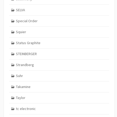
SELVA
Special Order
Squier
Status Graphite
STEINBERGER
Strandberg
Suhr
Takamine
Taylor
tc electronic