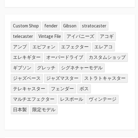
Custom Shop
fender
Gibson
stratocaster
telecaster
Vintage File
アイバニーズ
アコギ
アンプ
エピフォン
エフェクター
エレアコ
エレキギター
オーバードライブ
カスタムショップ
ギブソン
グレッチ
シグネチャーモデル
ジャズベース
ジャズマスター
ストラトキャスター
テレキャスター
フェンダー
ボス
マルチエフェクター
レスポール
ヴィンテージ
日本製
限定モデル