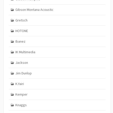
Gibson Montana Acoustic
Gretsch
HOTONE
Ibanez
IK Multimedia
Jackson
Jim Dunlop
K.Yairi
Kemper
Knaggs