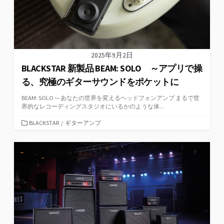
2025年9月2日
BLACKSTAR 新製品 BEAM: SOLO ～アプリで操
る、究極のギターサウンドをポケットに
BEAM: SOLO — あなたの世界を変えるヘッドフォンアンプ まるで世
界的なレコーディングスタジオにいるかのような体...
カ
BLACKSTAR
/
ギターアンプ
テ
ゴ
リ
ー