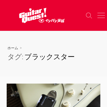
コ
ン
テ
検
メ
ン
索
ニ
ツ
切
ュ
り
ー
へ
替
ス
え
キ
ホーム
>
ッ
タグ:
ブラックスター
プ