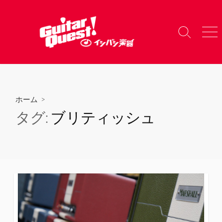
コ
ン
テ
検
メ
ン
索
ニ
ツ
切
ュ
り
ー
へ
替
ス
え
キ
ホーム
>
ッ
タグ:
ブリティッシュ
プ