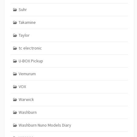
Suhr
Takamine
Taylor
tc electronic
U-BOX Pickup
Vemurum
VOX
Warwick
Washburn
Washburn Nuno Models Diary