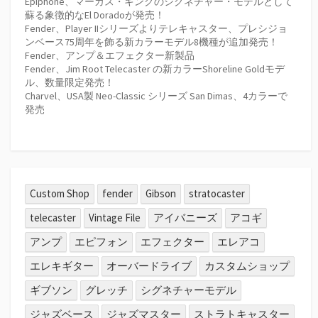
Epiphone、マーカス・キングのシグネチャー・モデルとして
蘇る象徴的なEl Doradoが発売！
Fender、Player IIシリーズよりテレキャスター、プレシジョ
ンベース75周年を飾る新カラーモデル8機種が追加発売！
Fender、アンプ＆エフェクター新製品
Fender、Jim Root Telecaster の新カラーShoreline Goldモデ
ル、数量限定発売！
Charvel、USA製 Neo-Classic シリーズ San Dimas、4カラーで
発売
Custom Shop
fender
Gibson
stratocaster
telecaster
Vintage File
アイバニーズ
アコギ
アンプ
エピフォン
エフェクター
エレアコ
エレキギター
オーバードライブ
カスタムショップ
ギブソン
グレッチ
シグネチャーモデル
ジャズベース
ジャズマスター
ストラトキャスター