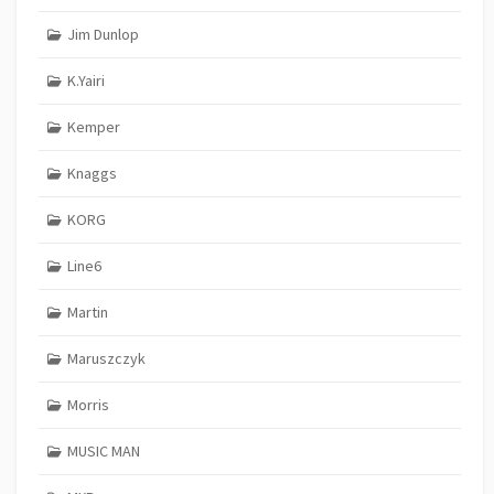
Jim Dunlop
K.Yairi
Kemper
Knaggs
KORG
Line6
Martin
Maruszczyk
Morris
MUSIC MAN