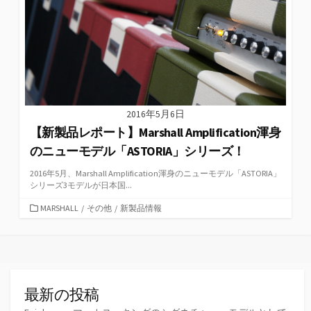
2016年5月6日
【新製品レポート】Marshall Amplification渾身
のニューモデル「ASTORIA」シリーズ！
2016年5月、Marshall Amplification渾身のニューモデル「ASTORIA」
シリーズ3モデルが日本国...
カ
MARSHALL
/
その他
/
新製品情報
テ
ゴ
リ
ー
最新の投稿