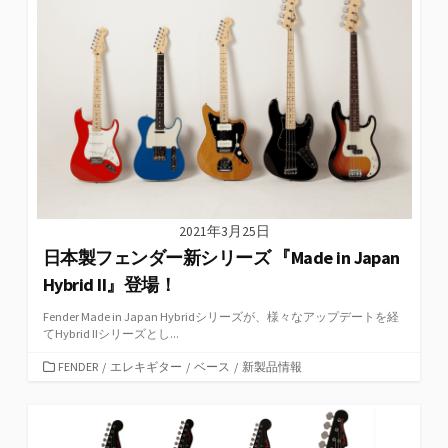
2021年3月25日
日本製フェンダー新シリーズ 『Made in Japan
Hybrid II』登場！
Fender Made in Japan Hybridシリーズが、様々なアップデートを経
てHybrid IIシリーズとし...
カ
FENDER
/
エレキギター
/
ベース
/
新製品情報
テ
ゴ
リ
ー