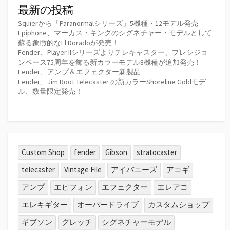
最新の投稿
Squierから「Paranormalシリーズ」5機種・12モデル発売
Epiphone、マーカス・キングのシグネチャー・モデルとして
蘇る象徴的なEl Doradoが発売！
Fender、Player IIシリーズよりテレキャスター、プレシジョ
ンベース75周年を飾る新カラーモデル8機種が追加発売！
Fender、アンプ＆エフェクター新製品
Fender、Jim Root Telecaster の新カラーShoreline Goldモデ
ル、数量限定発売！
Custom Shop
fender
Gibson
stratocaster
telecaster
Vintage File
アイバニーズ
アコギ
アンプ
エピフォン
エフェクター
エレアコ
エレキギター
オーバードライブ
カスタムショップ
ギブソン
グレッチ
シグネチャーモデル