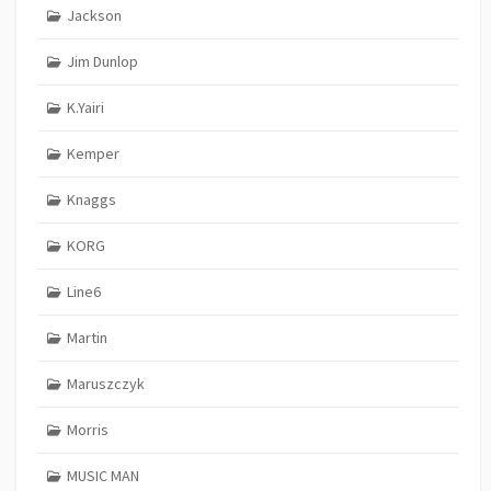
Jackson
Jim Dunlop
K.Yairi
Kemper
Knaggs
KORG
Line6
Martin
Maruszczyk
Morris
MUSIC MAN