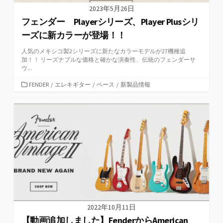
2023年5月26日
フェンダー Playerシリーズ、Player Plusシリ
ーズに新カラーが登場！！
人気のメキシコ製2シリーズに新たなカラーモデルが27機種追
加！！ リーズナブルな価格と確かな演奏性、伝統のフェンダーサ
ウ...
カ
FENDER
/
エレキギター
/
ベース
/
新製品情報
テ
ゴ
リ
ー
2022年10月11日
【動画追加しました】FenderからAmerican