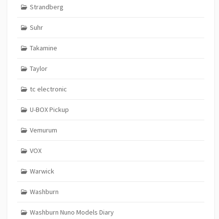
Strandberg
Suhr
Takamine
Taylor
tc electronic
U-BOX Pickup
Vemurum
VOX
Warwick
Washburn
Washburn Nuno Models Diary