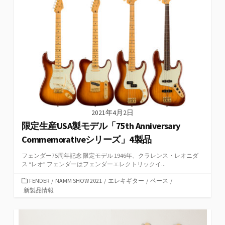
2021年4月2日
限定生産USA製モデル「75th Anniversary
Commemorativeシリーズ」4製品
フェンダー75周年記念 限定モデル 1946年、クラレンス・レオニダ
ス “レオ” フェンダーはフェンダーエレクトリックイ...
カ
FENDER
/
NAMM SHOW 2021
/
エレキギター
/
ベース
/
テ
新製品情報
ゴ
リ
ー