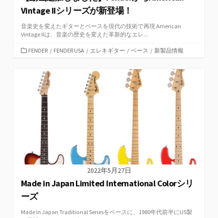
Vintage IIシリーズが新登場！
音楽史を変えたギターとベースを現代の技術で再現 American
Vintage IIは、音楽の歴史を変えた革新的なエレ...
カ
FENDER
/
FENDER USA
/
エレキギター
/
ベース
/
新製品情報
テ
ゴ
リ
ー
2022年5月27日
Made in Japan Limited International Colorシリ
ーズ
Made in Japan Traditional Seriesをベースに、1980年代前半にUS製