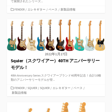
で展開されたシリーズ...
カ
FENDER
/
エレキギター
/
ベース
/
新製品情報
テ
ゴ
リ
ー
2022年1月27日
Squier（スクワイアー）40TH アニバーサリー
モデル！
40th Anniversary Series スクワイアーブランド40周年記念！合計10種
類のアニバーサリーモデルが登...
カ
FENDER
/
SQUIER
/
SQUIER
/
エレキギター
/
ベース
/
テ
新製品情報
ゴ
リ
ー