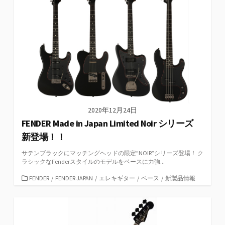
2020年12月24日
FENDER Made in Japan Limited Noir シリーズ
新登場！！
サテンブラックにマッチングヘッドの限定”NOIR”シリーズ登場！ ク
ラシックなFenderスタイルのモデルをベースに力強...
カ
FENDER
/
FENDER JAPAN
/
エレキギター
/
ベース
/
新製品情報
テ
ゴ
リ
ー