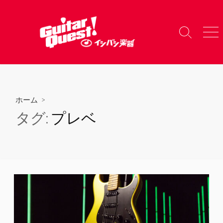
コ
ン
テ
検
メ
ン
索
ニ
ツ
切
ュ
り
ー
へ
替
ス
え
キ
ホーム
>
ッ
タグ:
プレベ
プ