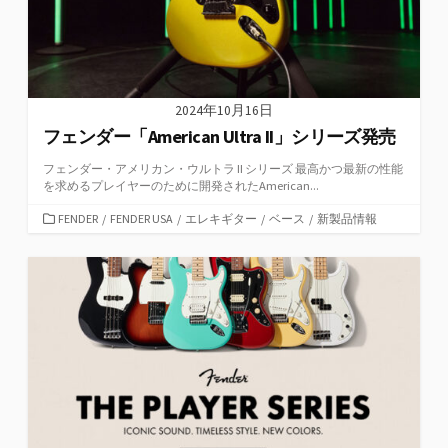
2024年10月16日
フェンダー「American Ultra II」シリーズ発売
フェンダー・アメリカン・ウルトラ II シリーズ 最高かつ最新の性能
を求めるプレイヤーのために開発されたAmerican...
カ
FENDER
/
FENDER USA
/
エレキギター
/
ベース
/
新製品情報
テ
ゴ
リ
ー