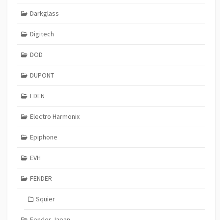
Darkglass
Digitech
DOD
DUPONT
EDEN
Electro Harmonix
Epiphone
EVH
FENDER
Squier
Fender Japan