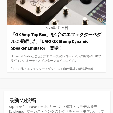
2023年9月28日
「OX Amp Top Box」を1台のエフェクターペダ
ルに凝縮した「UAFX OX Stomp Dynamic
Speaker Emulator」登場！
Universal Audioと言えばプロユースのレコーディング機材やUADプ
ラグイン、オーディオインターフェイスのイメ...
カ
その他
/
エフェクター
/
ギタリスト向け機材
/
新製品情報
テ
ゴ
リ
ー
最新の投稿
Squierから「Paranormalシリーズ」5機種・12モデル発売
Epiphone、マーカス・キングのシグネチャー・モデルとして