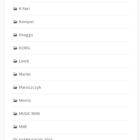
K.Yairi
Kemper
Knaggs
KORG
Line6
Martin
Maruszczyk
Morris
MUSIC MAN
MXR
NAMM SHOW 2016