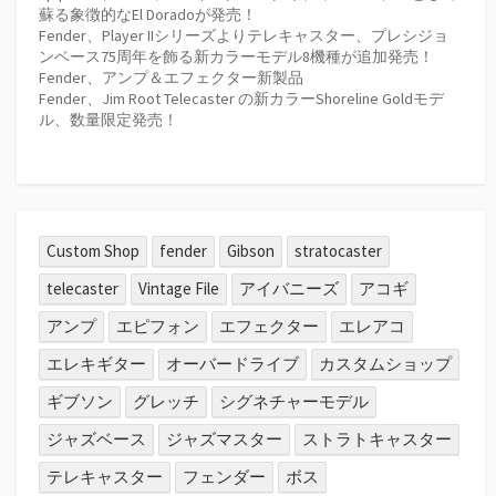
蘇る象徴的なEl Doradoが発売！
Fender、Player IIシリーズよりテレキャスター、プレシジョ
ンベース75周年を飾る新カラーモデル8機種が追加発売！
Fender、アンプ＆エフェクター新製品
Fender、Jim Root Telecaster の新カラーShoreline Goldモデ
ル、数量限定発売！
Custom Shop
fender
Gibson
stratocaster
telecaster
Vintage File
アイバニーズ
アコギ
アンプ
エピフォン
エフェクター
エレアコ
エレキギター
オーバードライブ
カスタムショップ
ギブソン
グレッチ
シグネチャーモデル
ジャズベース
ジャズマスター
ストラトキャスター
テレキャスター
フェンダー
ボス