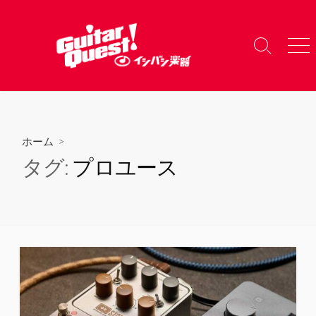
コ
ン
テ
検
メ
ン
索
ニ
ツ
切
ュ
り
ー
へ
替
ス
え
キ
ホーム
>
ッ
タグ:
プロユース
プ