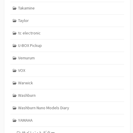
Takamine
Taylor
tc electronic
U-BOX Pickup
Vemurum
VOX
Warwick
Washburn
Washburn Nuno Models Diary
YAMAHA
サイレントギター