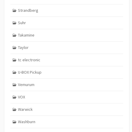
Strandberg
Suhr
Takamine
Taylor
tc electronic
U-BOX Pickup
Vemurum
VOX
Warwick
Washburn