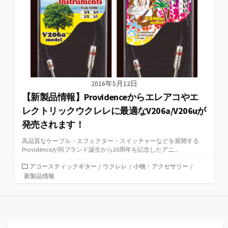
2016年5月12日
【新製品情報】Providenceからエレアコやエ
レクトリックウクレレに最適なV206a/V206uが
発売されます！
高品質なケーブル・エフェクター・スイッチャーなどを展開する
Providenceが同ブランド誕生から20周年を記念したアニ...
カ
アコースティックギター
/
ウクレレ
/
小物・アクセサリー
/
テ
新製品情報
ゴ
リ
ー