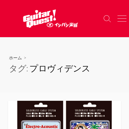
コ
ン
テ
検
メ
ン
索
ニ
ツ
切
ュ
り
ー
へ
替
ス
え
キ
ホーム
>
ッ
タグ:
プロヴィデンス
プ