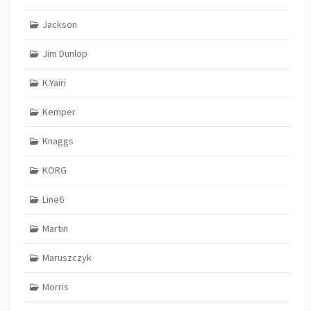
Jackson
Jim Dunlop
K.Yairi
Kemper
Knaggs
KORG
Line6
Martin
Maruszczyk
Morris