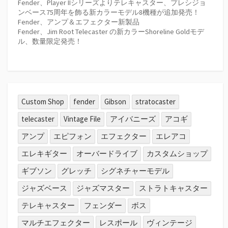
Fender、Player IIシリーズよりテレキャスター、プレシジョ
ンベース75周年を飾る新カラーモデル8機種が追加発売！
Fender、アンプ＆エフェクター新製品
Fender、Jim Root Telecaster の新カラーShoreline Goldモデ
ル、数量限定発売！
Custom Shop
fender
Gibson
stratocaster
telecaster
Vintage File
アイバニーズ
アコギ
アンプ
エピフォン
エフェクター
エレアコ
エレキギター
オーバードライブ
カスタムショップ
ギブソン
グレッチ
シグネチャーモデル
ジャズベース
ジャズマスター
ストラトキャスター
テレキャスター
フェンダー
ボス
マルチエフェクター
レスポール
ヴィンテージ