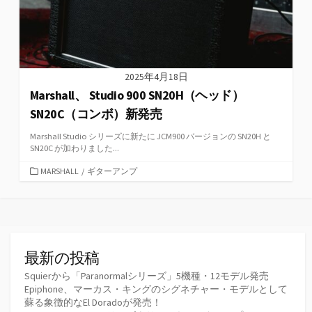
2025年4月18日
Marshall、 Studio 900 SN20H（ヘッド）
SN20C（コンボ）新発売
Marshall Studio シリーズに新たに JCM900 バージョンの SN20H と
SN20C が加わりました...
カ
MARSHALL
/
ギターアンプ
テ
ゴ
リ
ー
最新の投稿
Squierから「Paranormalシリーズ」5機種・12モデル発売
Epiphone、マーカス・キングのシグネチャー・モデルとして
蘇る象徴的なEl Doradoが発売！