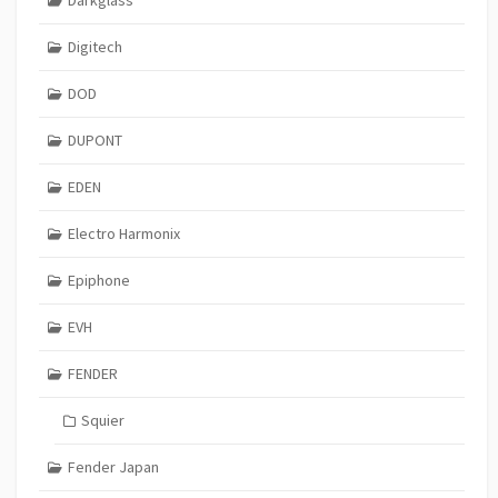
Darkglass
Digitech
DOD
DUPONT
EDEN
Electro Harmonix
Epiphone
EVH
FENDER
Squier
Fender Japan