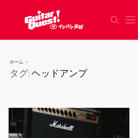
コ
ン
テ
検
メ
ン
索
ニ
ツ
切
ュ
り
ー
へ
替
ス
え
キ
ホーム
>
ッ
タグ:
ヘッドアンプ
プ