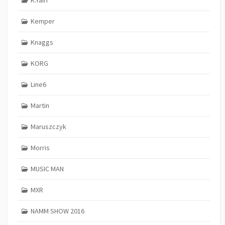
K.Yairi
Kemper
Knaggs
KORG
Line6
Martin
Maruszczyk
Morris
MUSIC MAN
MXR
NAMM SHOW 2016