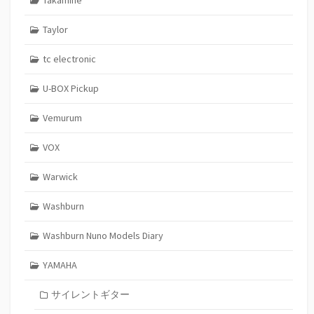
Takamine
Taylor
tc electronic
U-BOX Pickup
Vemurum
VOX
Warwick
Washburn
Washburn Nuno Models Diary
YAMAHA
サイレントギター