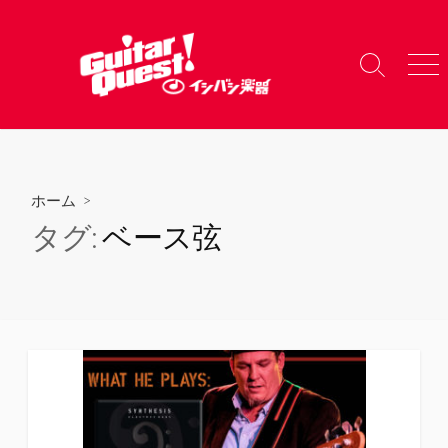
コ
ン
テ
検
メ
ン
索
ニ
ツ
切
ュ
り
ー
へ
替
ス
え
キ
ホーム
>
ッ
タグ:
ベース弦
プ