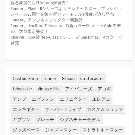
蘇る象徴的なEl Doradoが発売！
Fender、Player IIシリーズよりテレキャスター、プレシジョ
ンベース75周年を飾る新カラーモデル8機種が追加発売！
Fender、アンプ＆エフェクター新製品
Fender、Jim Root Telecaster の新カラーShoreline Goldモデ
ル、数量限定発売！
Charvel、USA製 Neo-Classic シリーズ San Dimas、4カラーで
発売
Custom Shop
fender
Gibson
stratocaster
telecaster
Vintage File
アイバニーズ
アコギ
アンプ
エピフォン
エフェクター
エレアコ
エレキギター
オーバードライブ
カスタムショップ
ギブソン
グレッチ
シグネチャーモデル
ジャズベース
ジャズマスター
ストラトキャスター