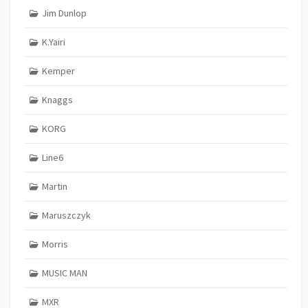
Jim Dunlop
K.Yairi
Kemper
Knaggs
KORG
Line6
Martin
Maruszczyk
Morris
MUSIC MAN
MXR