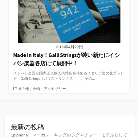
2016年4月22日
Made In Italy！Galli Stringsが装い新たにイシ
バシ楽器各店にて展開中！
イシバシ楽器が国内正規輸入代理店を務めるイタリア製の弦ブラン
ド「Galli Strings（ガリストリングス）」。 その...
カ
その他
/
小物・アクセサリー
テ
ゴ
リ
ー
最新の投稿
Epiphone、マーカス・キングのシグネチャー・モデルとして