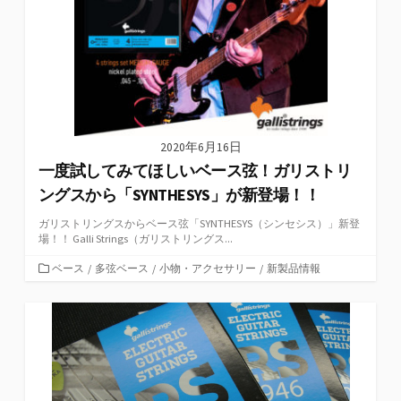
2020年6月16日
一度試してみてほしいベース弦！ガリストリ
ングスから「SYNTHESYS」が新登場！！
ガリストリングスからベース弦「SYNTHESYS（シンセシス）」新登
場！！ Galli Strings（ガリストリングス...
カ
ベース
/
多弦ベース
/
小物・アクセサリー
/
新製品情報
テ
ゴ
リ
ー