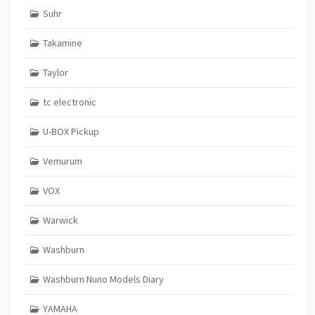
Suhr
Takamine
Taylor
tc electronic
U-BOX Pickup
Vemurum
VOX
Warwick
Washburn
Washburn Nuno Models Diary
YAMAHA