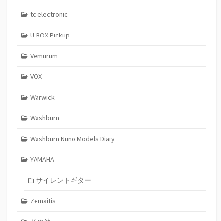
tc electronic
U-BOX Pickup
Vemurum
VOX
Warwick
Washburn
Washburn Nuno Models Diary
YAMAHA
サイレントギター
Zemaitis