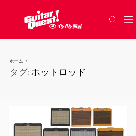
コ
ン
テ
検
メ
ン
索
ニ
ツ
切
ュ
り
ー
へ
替
ス
え
キ
ホーム
>
ッ
タグ:
ホットロッド
プ