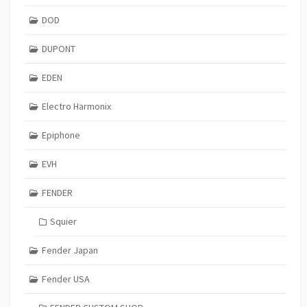
DOD
DUPONT
EDEN
Electro Harmonix
Epiphone
EVH
FENDER
Squier
Fender Japan
Fender USA