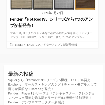
2020年5月22日
Fender『Hot Rod IV』シリーズから7つのアン
プが新発売！
ブルース/ロックのジャンルを中心に不動の人気を誇るフェンダー
アンプ「HOT ROD Ⅳ」シリーズに、新たに7つのアンプが...
カ
FENDER
/
FENDER USA
/
ギターアンプ
/
新製品情報
テ
ゴ
リ
ー
最新の投稿
Squierから「Paranormalシリーズ」5機種・12モデル発売
Epiphone、マーカス・キングのシグネチャー・モデルとして
蘇る象徴的なEl Doradoが発売！
Fender、Player IIシリーズよりテレキャスター、プレシジョ
ンベース75周年を飾る新カラーモデル8機種が追加発売！
Fender、アンプ＆エフェクター新製品