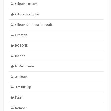
Gibson Custom
Gibson Memphis
Gibson Montana Acoustic
Gretsch
HOTONE
Ibanez
IK Multimedia
Jackson
Jim Dunlop
K.Yairi
Kemper