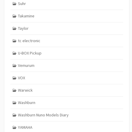
Suhr
Takamine
Taylor
tc electronic
U-BOX Pickup
Vemurum
VOX
Warwick
Washburn
Washburn Nuno Models Diary
YAMAHA