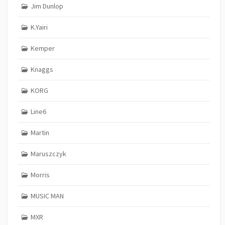
Jim Dunlop
K.Yairi
Kemper
Knaggs
KORG
Line6
Martin
Maruszczyk
Morris
MUSIC MAN
MXR