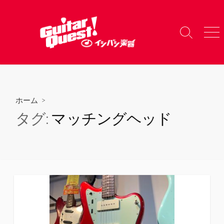
コ
ン
テ
検
メ
ン
索
ニ
ツ
切
ュ
り
ー
へ
替
ス
え
キ
ホーム
>
ッ
タグ:
マッチングヘッド
プ