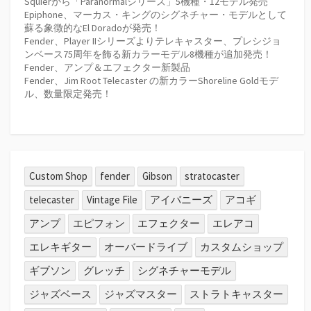
Squierから「Paranormalシリーズ」5機種・12モデル発売
Epiphone、マーカス・キングのシグネチャー・モデルとして
蘇る象徴的なEl Doradoが発売！
Fender、Player IIシリーズよりテレキャスター、プレシジョ
ンベース75周年を飾る新カラーモデル8機種が追加発売！
Fender、アンプ＆エフェクター新製品
Fender、Jim Root Telecaster の新カラーShoreline Goldモデ
ル、数量限定発売！
Custom Shop
fender
Gibson
stratocaster
telecaster
Vintage File
アイバニーズ
アコギ
アンプ
エピフォン
エフェクター
エレアコ
エレキギター
オーバードライブ
カスタムショップ
ギブソン
グレッチ
シグネチャーモデル
ジャズベース
ジャズマスター
ストラトキャスター