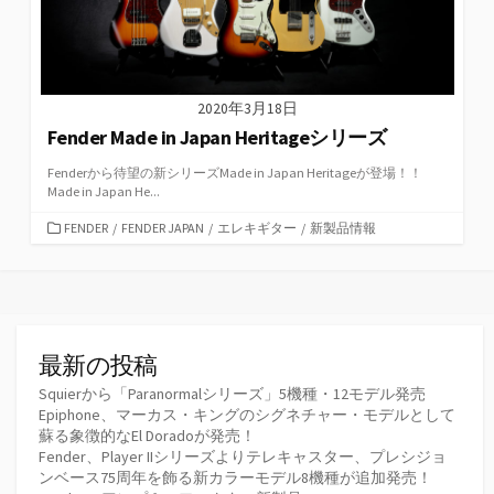
2020年3月18日
Fender Made in Japan Heritageシリーズ
Fenderから待望の新シリーズMade in Japan Heritageが登場！！
Made in Japan He...
カ
FENDER
/
FENDER JAPAN
/
エレキギター
/
新製品情報
テ
ゴ
リ
ー
最新の投稿
Squierから「Paranormalシリーズ」5機種・12モデル発売
Epiphone、マーカス・キングのシグネチャー・モデルとして
蘇る象徴的なEl Doradoが発売！
Fender、Player IIシリーズよりテレキャスター、プレシジョ
ンベース75周年を飾る新カラーモデル8機種が追加発売！