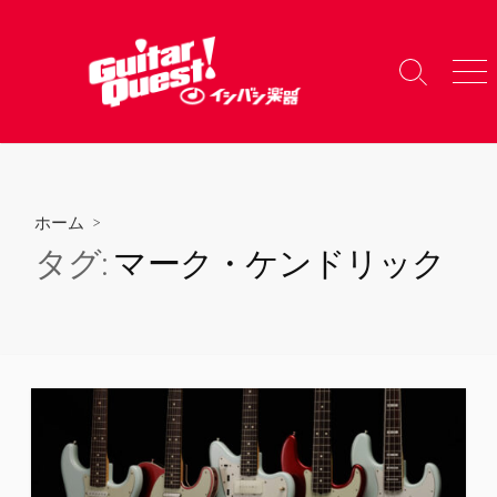
コ
ン
テ
検
メ
ン
索
ニ
ツ
切
ュ
り
ー
へ
替
ス
え
キ
ホーム
>
ッ
タグ:
マーク・ケンドリック
プ