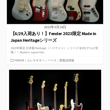
2023年3月24日
【6/29入荷あり！】Fender 2023限定 Made in
Japan Heritageシリーズ
2023年限定 日本製 Heritage（ヘリテイジ）シリーズ 全8モデルが登
場！！ Made in Japan Her...
カ
FENDER
/
エレキギター
/
ベース
/
新製品情報
テ
ゴ
リ
ー