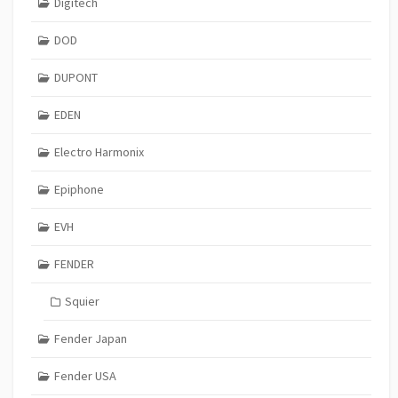
Digitech
DOD
DUPONT
EDEN
Electro Harmonix
Epiphone
EVH
FENDER
Squier
Fender Japan
Fender USA