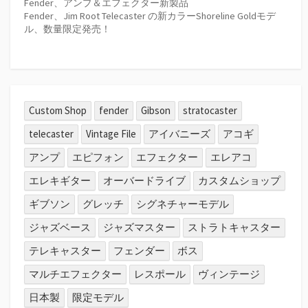
Fender、アンプ＆エフェクター新製品
Fender、Jim Root Telecaster の新カラーShoreline Goldモデ
ル、数量限定発売！
Custom Shop
fender
Gibson
stratocaster
telecaster
Vintage File
アイバニーズ
アコギ
アンプ
エピフォン
エフェクター
エレアコ
エレキギター
オーバードライブ
カスタムショップ
ギブソン
グレッチ
シグネチャーモデル
ジャズベース
ジャズマスター
ストラトキャスター
テレキャスター
フェンダー
ボス
マルチエフェクター
レスポール
ヴィンテージ
日本製
限定モデル