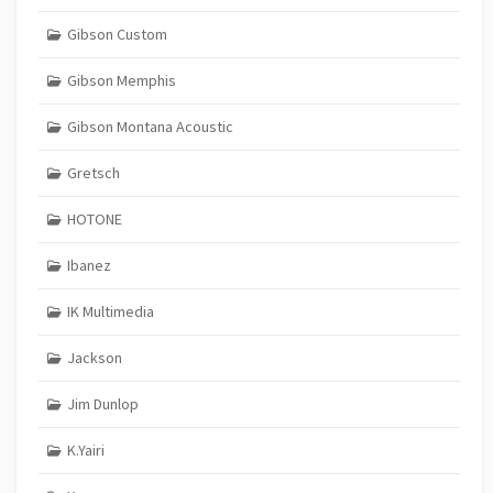
Gibson Custom
Gibson Memphis
Gibson Montana Acoustic
Gretsch
HOTONE
Ibanez
IK Multimedia
Jackson
Jim Dunlop
K.Yairi