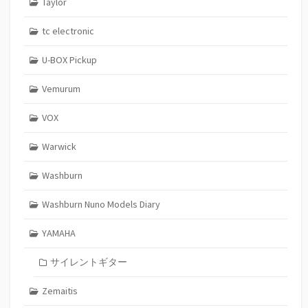
Taylor
tc electronic
U-BOX Pickup
Vemurum
VOX
Warwick
Washburn
Washburn Nuno Models Diary
YAMAHA
サイレントギター
Zemaitis