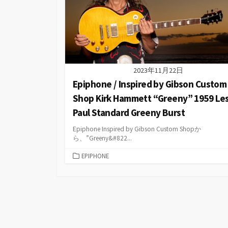
2023年11月22日
Epiphone / Inspired by Gibson Custom
Shop Kirk Hammett “Greeny” 1959 Le
Paul Standard Greeny Burst
Epiphone Inspired by Gibson Custom Shopか
ら、”Greeny&#822...
カ
EPIPHONE
テ
ゴ
リ
ー