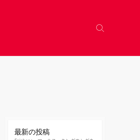
検
索
切
り
替
え
最新の投稿