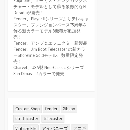
Epiphone、マーカス・キングのシグネ
チャー・モデルとして蘇る象徴的なEl
Doradoが発売！
Fender、Player IIシリーズよりテレキャ
スター、プレシジョンベース75周年を
飾る新カラーモデル8機種が追加発
売！
Fender、アンプ＆エフェクター新製品
Fender、Jim Root Telecaster の新カラ
ーShoreline Goldモデル、数量限定発
売！
Charvel、USA製 Neo-Classic シリーズ
San Dimas、4カラーで発売
Custom Shop
fender
Gibson
stratocaster
telecaster
Vintage File
アイバニーズ
アコギ