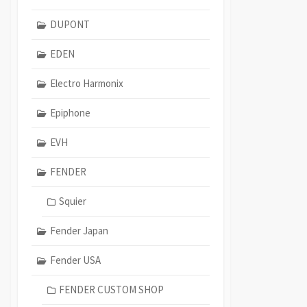
DUPONT
EDEN
Electro Harmonix
Epiphone
EVH
FENDER
Squier
Fender Japan
Fender USA
FENDER CUSTOM SHOP