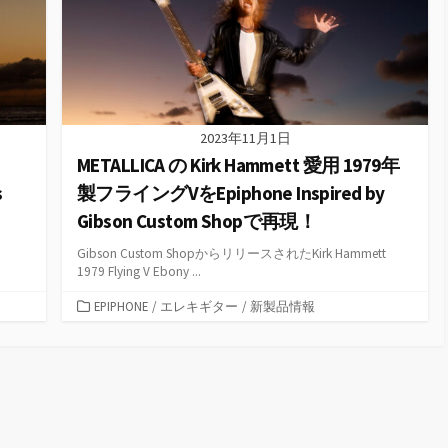
2023年11月1日
METALLICA の Kirk Hammett 愛用 1979年
s
製フライングVをEpiphone Inspired by
Gibson Custom Shopで再現！
Gibson Custom ShopからリリースされたKirk Hammett
1979 Flying V Ebony ...
カ
EPIPHONE
/
エレキギター
/
新製品情報
テ
ゴ
リ
ー