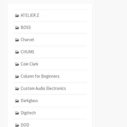
ATELIER Z
BOSS
Charvel
CHUMS
Cole Clark
Column for Beginners
Custom Audio Electronics
Darkglass
Digitech
DOD