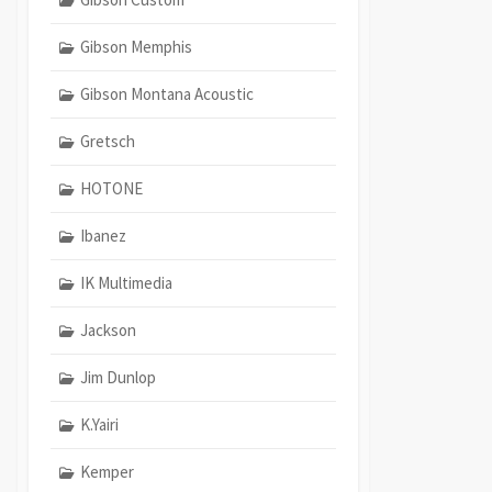
Gibson Memphis
Gibson Montana Acoustic
Gretsch
HOTONE
Ibanez
IK Multimedia
Jackson
Jim Dunlop
K.Yairi
Kemper