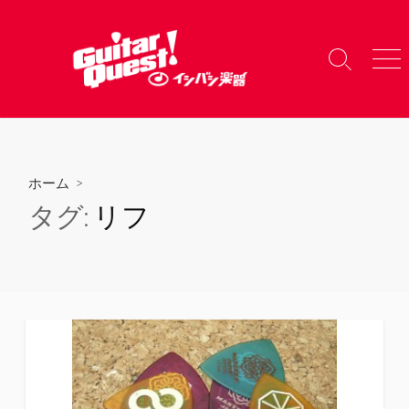
コ
ン
テ
検
メ
ン
索
ニ
ツ
切
ュ
り
ー
へ
替
ス
え
キ
ホーム
>
ッ
タグ:
リフ
プ