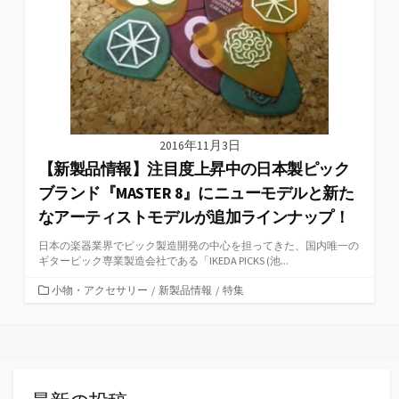
2016年11月3日
【新製品情報】注目度上昇中の日本製ピック
ブランド『MASTER 8』にニューモデルと新た
なアーティストモデルが追加ラインナップ！
日本の楽器業界でピック製造開発の中心を担ってきた、国内唯一の
ギターピック専業製造会社である「IKEDA PICKS (池...
カ
小物・アクセサリー
/
新製品情報
/
特集
テ
ゴ
リ
ー