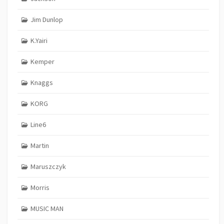
Jim Dunlop
K.Yairi
Kemper
Knaggs
KORG
Line6
Martin
Maruszczyk
Morris
MUSIC MAN