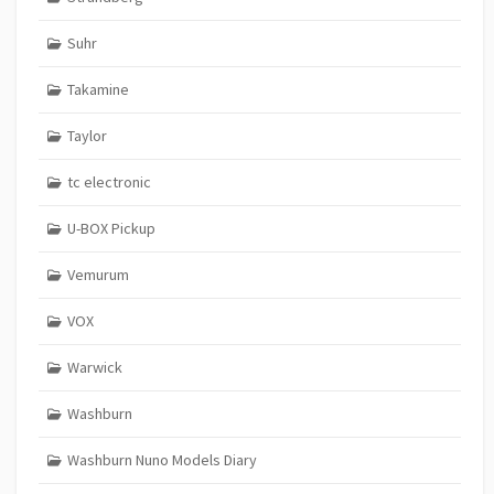
Suhr
Takamine
Taylor
tc electronic
U-BOX Pickup
Vemurum
VOX
Warwick
Washburn
Washburn Nuno Models Diary