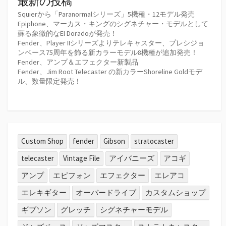
最新の投稿
Squierから「Paranormalシリーズ」5機種・12モデル発売
Epiphone、マーカス・キングのシグネチャー・モデルとして
蘇る象徴的なEl Doradoが発売！
Fender、Player IIシリーズよりテレキャスター、プレシジョ
ンベース75周年を飾る新カラーモデル8機種が追加発売！
Fender、アンプ＆エフェクター新製品
Fender、Jim Root Telecaster の新カラーShoreline Goldモデ
ル、数量限定発売！
Custom Shop
fender
Gibson
stratocaster
telecaster
Vintage File
アイバニーズ
アコギ
アンプ
エピフォン
エフェクター
エレアコ
エレキギター
オーバードライブ
カスタムショップ
ギブソン
グレッチ
シグネチャーモデル