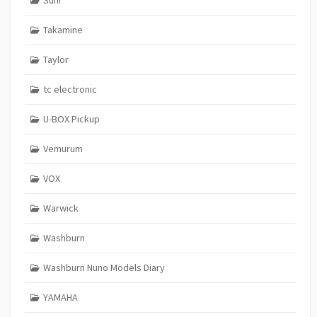
Takamine
Taylor
tc electronic
U-BOX Pickup
Vemurum
VOX
Warwick
Washburn
Washburn Nuno Models Diary
YAMAHA