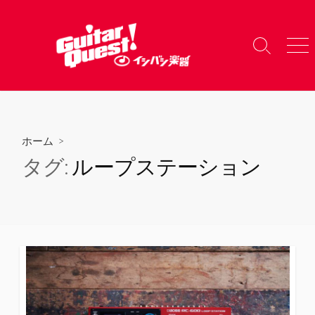
コ
ン
テ
検
メ
ン
索
ニ
ツ
切
ュ
り
ー
へ
替
ス
え
キ
ホーム
>
ッ
タグ:
ループステーション
プ