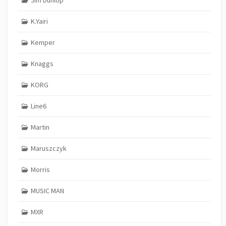
K.Yairi
Kemper
Knaggs
KORG
Line6
Martin
Maruszczyk
Morris
MUSIC MAN
MXR