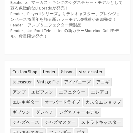
Epiphone、マーカス・キングのシグネチャー・モデルとして
蘇る象徴的なEl Doradoが発売！
Fender、Player IIシリーズよりテレキャスター、プレシジョ
ンベース75周年を飾る新カラーモデル8機種が追加発売！
Fender、アンプ＆エフェクター新製品
Fender、Jim Root Telecaster の新カラーShoreline Goldモデ
ル、数量限定発売！
Custom Shop
fender
Gibson
stratocaster
telecaster
Vintage File
アイバニーズ
アコギ
アンプ
エピフォン
エフェクター
エレアコ
エレキギター
オーバードライブ
カスタムショップ
ギブソン
グレッチ
シグネチャーモデル
ジャズベース
ジャズマスター
ストラトキャスター
テレキャスター
フェンダー
ボス