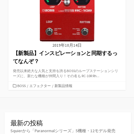
2019年10月14日
【新製品】インスピレーションと同期するっ
てなんぞ？
発売以来絶大な人気と支持を誇るBOSSのループステーションシリ
ーズに、新たな機種が仲間入り！その名も RC-10R Rh...
カ
BOSS
/
エフェクター
/
新製品情報
テ
ゴ
リ
ー
最新の投稿
Squierから「Paranormalシリーズ」5機種・12モデル発売