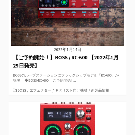
2022年1月14日
【ご予約開始！】BOSS / RC-600 【2022年1月
29日発売】
BOSSのループステーションにフラッグシップモデル「RC-600」が
登場！ ◆BOSS/RC-600 ご予約開始!! ...
カ
BOSS
/
エフェクター
/
ギタリスト向け機材
/
新製品情報
テ
ゴ
リ
ー