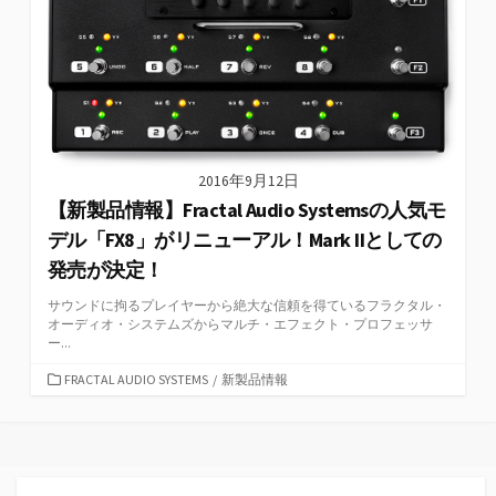
2016年9月12日
【新製品情報】Fractal Audio Systemsの人気モ
デル「FX8」がリニューアル！Mark IIとしての
発売が決定！
サウンドに拘るプレイヤーから絶大な信頼を得ているフラクタル・
オーディオ・システムズからマルチ・エフェクト・プロフェッサ
ー...
カ
FRACTAL AUDIO SYSTEMS
/
新製品情報
テ
ゴ
リ
ー