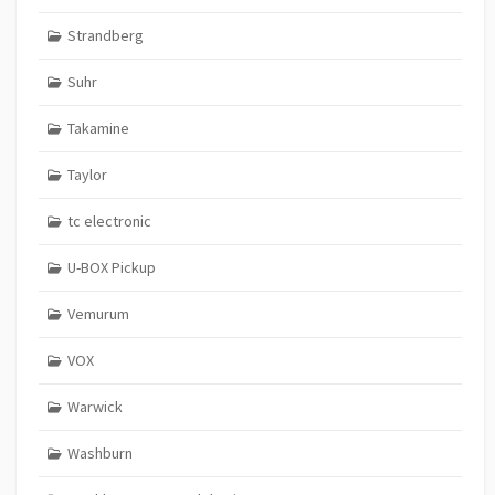
Strandberg
Suhr
Takamine
Taylor
tc electronic
U-BOX Pickup
Vemurum
VOX
Warwick
Washburn