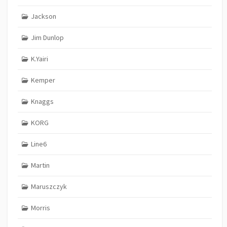
Jackson
Jim Dunlop
K.Yairi
Kemper
Knaggs
KORG
Line6
Martin
Maruszczyk
Morris