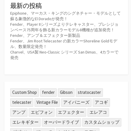
最新の投稿
Epiphone、マーカス・キングのシグネチャー・モデルとして
蘇る象徴的なEl Doradoが発売！
Fender、Player IIシリーズよりテレキャスター、プレシジョ
ンベース75周年を飾る新カラーモデル8機種が追加発売！
Fender、アンプ＆エフェクター新製品
Fender、Jim Root Telecaster の新カラーShoreline Goldモデ
ル、数量限定発売！
Charvel、USA製 Neo-Classic シリーズ San Dimas、4カラーで
発売
Custom Shop
fender
Gibson
stratocaster
telecaster
Vintage File
アイバニーズ
アコギ
アンプ
エピフォン
エフェクター
エレアコ
エレキギター
オーバードライブ
カスタムショップ