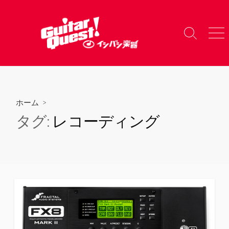
コ
ン
テ
検
メ
ン
索
ニ
ツ
切
ュ
り
ー
へ
替
ス
え
キ
ホーム
>
ッ
タグ:
レコーディング
プ