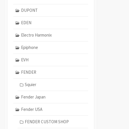
DUPONT
EDEN
Electro Harmonix
Epiphone
EVH
FENDER
Squier
Fender Japan
Fender USA
FENDER CUSTOM SHOP