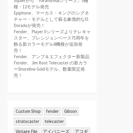
Squierから「Paranormalシリーズ」5機
種・12モデル発売
Epiphone、マーカス・キングのシグネ
チャー・モデルとして蘇る象徴的なEl
Doradoが発売！
Fender、Player IIシリーズよりテレキャ
スター、プレシジョンベース75周年を
飾る新カラーモデル8機種が追加発
売！
Fender、アンプ＆エフェクター新製品
Fender、Jim Root Telecaster の新カラ
ーShoreline Goldモデル、数量限定発
売！
Custom Shop
fender
Gibson
stratocaster
telecaster
Vintage File
アイバニーズ
アコギ