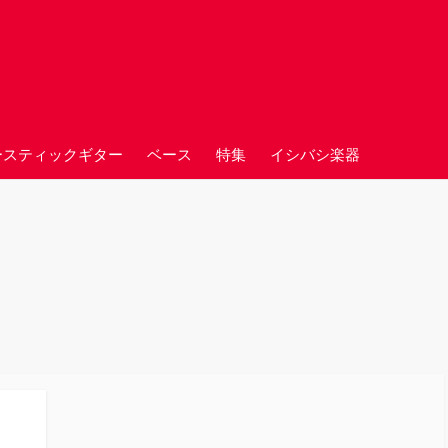
ースティックギター
ベース
特集
イシバシ楽器