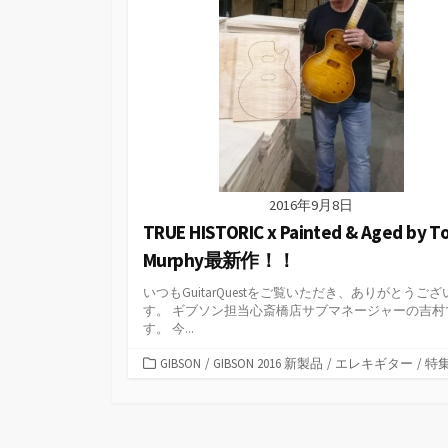
2016年9月8日
TRUE HISTORIC x Painted & Aged by T
Murphy最新作！！
いつもGuitarQuestをご覧いただき、ありがとうござ
す。 ギブソン担当心斎橋店サブマネージャーの吉村
す。 今...
カ
GIBSON
/
GIBSON 2016 新製品
/
エレキギター
/
特
テ
ゴ
リ
ー