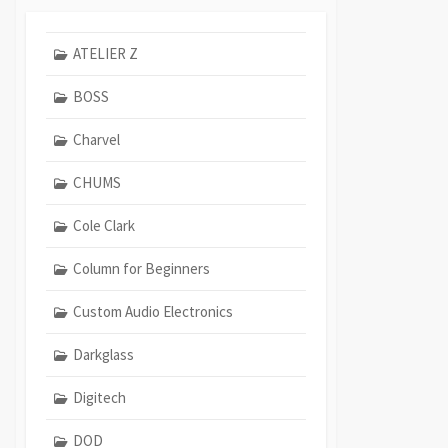
ATELIER Z
BOSS
Charvel
CHUMS
Cole Clark
Column for Beginners
Custom Audio Electronics
Darkglass
Digitech
DOD