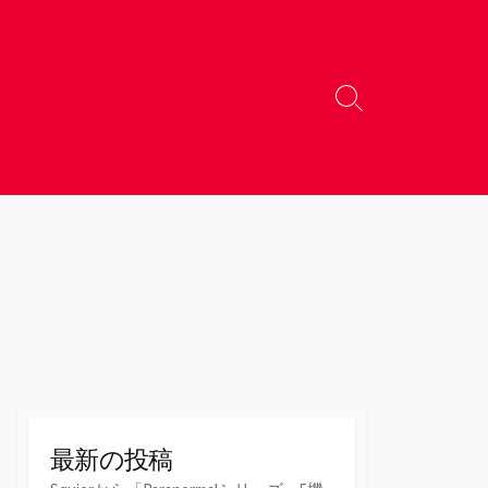
検
索
切
り
替
え
最新の投稿