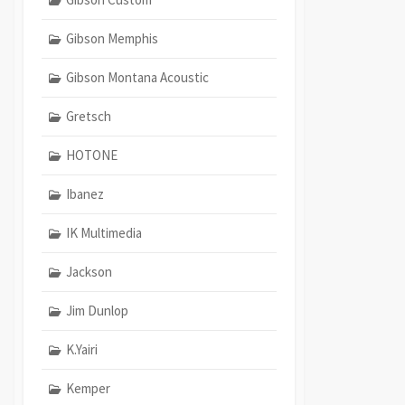
Gibson Memphis
Gibson Montana Acoustic
Gretsch
HOTONE
Ibanez
IK Multimedia
Jackson
Jim Dunlop
K.Yairi
Kemper