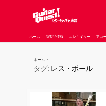
コ
ン
テ
ン
ツ
へ
ホーム
新製品情報
エレキギター
アコ
ス
キ
ッ
プ
ホーム
>
タグ:
レス・ポール