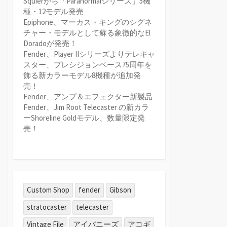
Squierから「Paranormalシリーズ」5機
種・12モデル発売
Epiphone、マーカス・キングのシグネ
チャー・モデルとして蘇る象徴的なEl
Doradoが発売！
Fender、Player IIシリーズよりテレキャ
スター、プレシジョンベース75周年を
飾る新カラーモデル8機種が追加発
売！
Fender、アンプ＆エフェクター新製品
Fender、Jim Root Telecaster の新カラ
ーShoreline Goldモデル、数量限定発
売！
Custom Shop
fender
Gibson
stratocaster
telecaster
Vintage File
アイバニーズ
アコギ