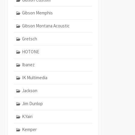
Gibson Memphis
Gibson Montana Acoustic
Gretsch
HOTONE
Ibanez
IK Multimedia
Jackson
Jim Dunlop
K.Yairi
Kemper