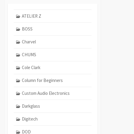
ATELIER Z
BOSS
Charvel
CHUMS
Cole Clark
Column for Beginners
Custom Audio Electronics
Darkglass
Digitech
DOD