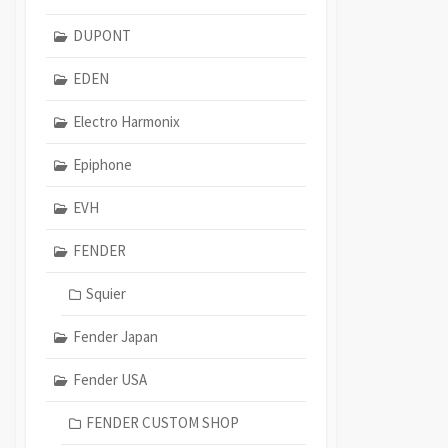
DUPONT
EDEN
Electro Harmonix
Epiphone
EVH
FENDER
Squier
Fender Japan
Fender USA
FENDER CUSTOM SHOP