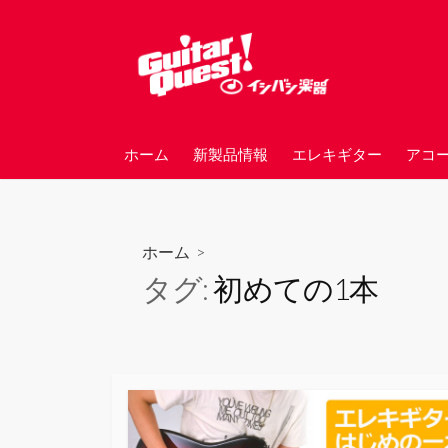
コ
ン
テ
ン
ツ
へ
ホーム
新製品情報
エレキギター
アコ
ス
キ
ッ
プ
ホーム
>
タグ:
初めての1本