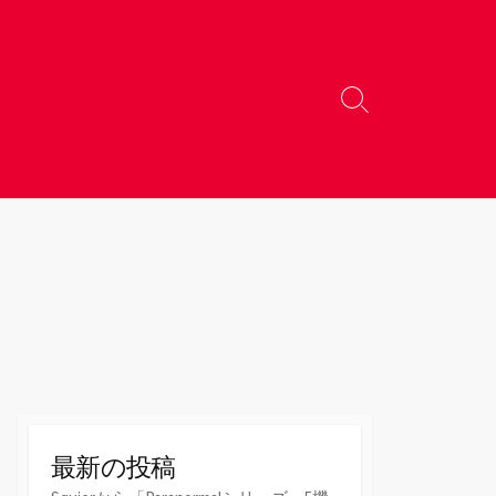
検
索
切
り
替
え
最新の投稿