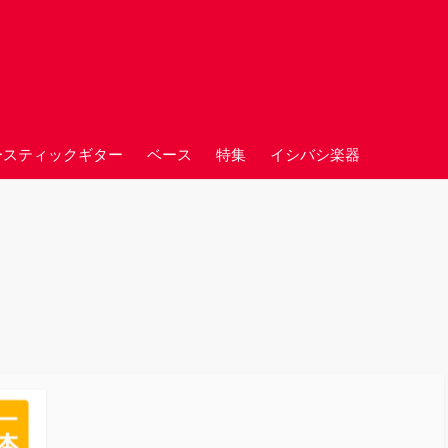
ースティックギター
ベース
特集
イシバシ楽器