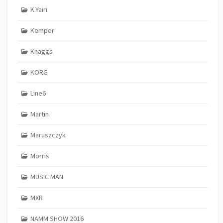
K.Yairi
Kemper
Knaggs
KORG
Line6
Martin
Maruszczyk
Morris
MUSIC MAN
MXR
NAMM SHOW 2016