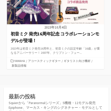
2023年10月4日
初音ミク 発売16周年記念 コラボレーションモ
デルが登場！
2023年は初音ミク発売16周年と、初音ミクの設定年齢「16歳」が重
なるアニバーサリー！ 2007年、クリプトン・フュー...
カ
YAMAHA
/
アコースティックギター
/
ギタリスト向け機材
/
テ
新製品情報
ゴ
リ
ー
最新の投稿
Squierから「Paranormalシリーズ」5機種・12モデル発売
Epiphone、マーカス・キングのシグネチャー・モデルとして