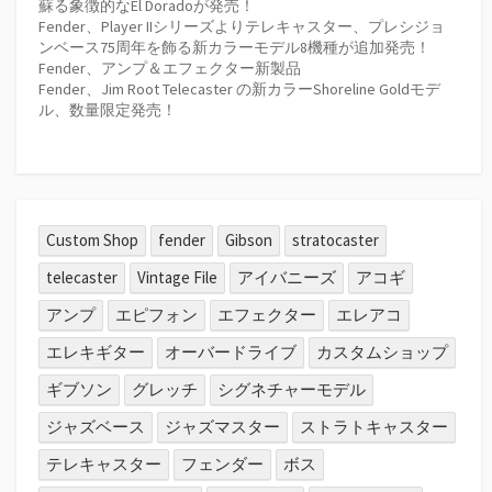
蘇る象徴的なEl Doradoが発売！
Fender、Player IIシリーズよりテレキャスター、プレシジョ
ンベース75周年を飾る新カラーモデル8機種が追加発売！
Fender、アンプ＆エフェクター新製品
Fender、Jim Root Telecaster の新カラーShoreline Goldモデ
ル、数量限定発売！
Custom Shop
fender
Gibson
stratocaster
telecaster
Vintage File
アイバニーズ
アコギ
アンプ
エピフォン
エフェクター
エレアコ
エレキギター
オーバードライブ
カスタムショップ
ギブソン
グレッチ
シグネチャーモデル
ジャズベース
ジャズマスター
ストラトキャスター
テレキャスター
フェンダー
ボス