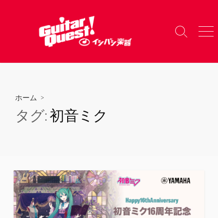
コ
ン
テ
検
メ
ン
索
ニ
ツ
切
ュ
り
ー
へ
替
ス
え
キ
ホーム
>
ッ
タグ:
初音ミク
プ