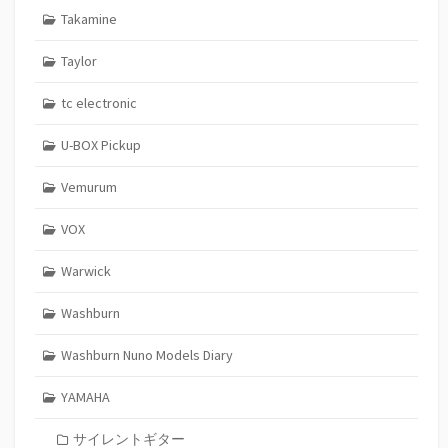
Takamine
Taylor
tc electronic
U-BOX Pickup
Vemurum
VOX
Warwick
Washburn
Washburn Nuno Models Diary
YAMAHA
サイレントギター