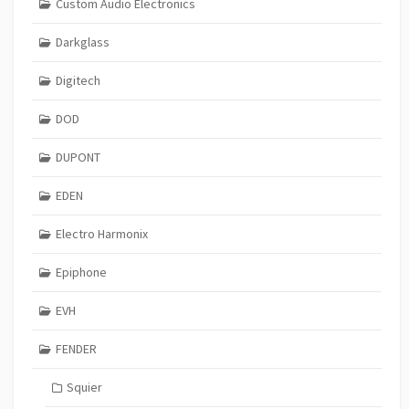
Custom Audio Electronics
Darkglass
Digitech
DOD
DUPONT
EDEN
Electro Harmonix
Epiphone
EVH
FENDER
Squier