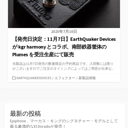
2025年7月10日
【発売日決定：11月7日】EarthQuaker Devices
が kgr harmony とコラボ、南部鉄器筐体の
Plumes を受注生産にて販売
当製品は11月7日発売の数量限定の予約商品です。入荷数には限り
がございますのでご注文のタイミングによってはご用意が出来な...
カ
EARTHQUAKER DEVICES
/
エフェクター
/
新製品情報
テ
ゴ
リ
ー
最新の投稿
Epiphone、マーカス・キングのシグネチャー・モデルとして
蘇る象徴的なEl Doradoが発売！