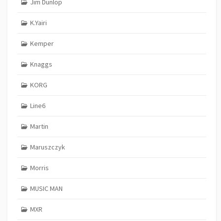
Jim Dunlop
K.Yairi
Kemper
Knaggs
KORG
Line6
Martin
Maruszczyk
Morris
MUSIC MAN
MXR