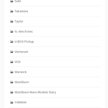
Suhr
Takamine
Taylor
tc electronic
U-BOX Pickup
Vemurum
VOX
Warwick
Washburn
Washburn Nuno Models Diary
YAMAHA