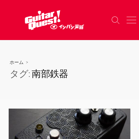
コ
ン
テ
検
メ
ン
索
ニ
ツ
切
ュ
り
ー
へ
替
ス
え
キ
ホーム
>
ッ
タグ:
南部鉄器
プ