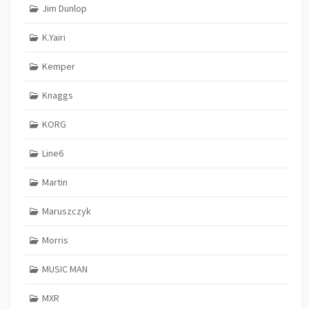
Jim Dunlop
K.Yairi
Kemper
Knaggs
KORG
Line6
Martin
Maruszczyk
Morris
MUSIC MAN
MXR