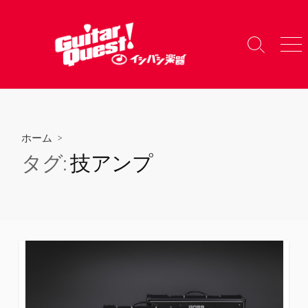
コ
ン
テ
検
メ
ン
索
ニ
ツ
切
ュ
り
ー
へ
替
ス
え
キ
ホーム
>
ッ
タグ:
技アンプ
プ