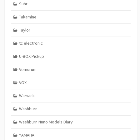
Suhr
Takamine
Taylor
tc electronic
U-BOX Pickup
Vemurum
VOX
Warwick
Washburn
Washburn Nuno Models Diary
YAMAHA