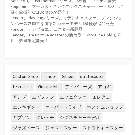
Squierから「Paranormalシリーズ」5機種・12モデル発売
Epiphone、マーカス・キングのシグネチャー・モデルとして
蘇る象徴的なEl Doradoが発売！
Fender、Player IIシリーズよりテレキャスター、プレシジョ
ンベース75周年を飾る新カラーモデル8機種が追加発売！
Fender、アンプ＆エフェクター新製品
Fender、Jim Root Telecaster の新カラーShoreline Goldモデ
ル、数量限定発売！
Custom Shop
fender
Gibson
stratocaster
telecaster
Vintage File
アイバニーズ
アコギ
アンプ
エピフォン
エフェクター
エレアコ
エレキギター
オーバードライブ
カスタムショップ
ギブソン
グレッチ
シグネチャーモデル
ジャズベース
ジャズマスター
ストラトキャスター