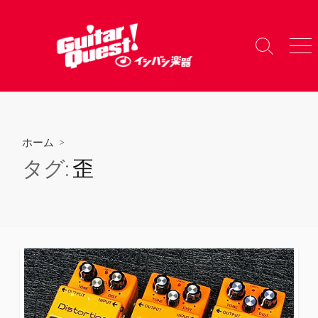
コ
ン
テ
検
メ
ン
索
ニ
ツ
切
ュ
り
ー
へ
替
ス
え
キ
ホーム
>
ッ
タグ:
歪
プ