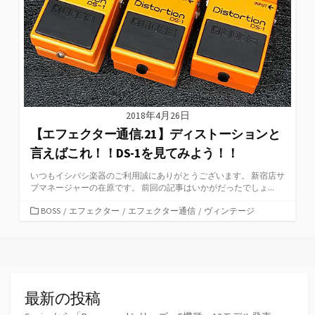
2018年4月26日
【エフェクター通信.21】ディストーションと
言えばこれ！！DS-1を見てみよう！！
いつもイシバシ楽器のご利用誠にありがとうございます。 新宿店サ
ブマネージャーの在原です。 前回の記事はいかがだったでしょ...
カ
BOSS
/
エフェクター
/
エフェクター通信
/
ヴィンテージ
テ
ゴ
リ
ー
最新の投稿