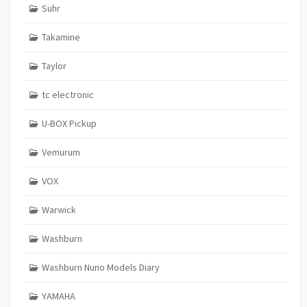
Suhr
Takamine
Taylor
tc electronic
U-BOX Pickup
Vemurum
VOX
Warwick
Washburn
Washburn Nuno Models Diary
YAMAHA