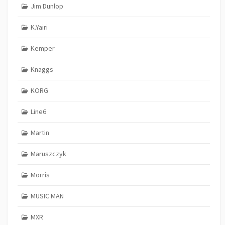
Jim Dunlop
K.Yairi
Kemper
Knaggs
KORG
Line6
Martin
Maruszczyk
Morris
MUSIC MAN
MXR