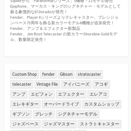
Squierから「Paranormalシリーズ」5機種・12モデル発売
Epiphone、マーカス・キングのシグネチャー・モデルとして
蘇る象徴的なEl Doradoが発売！
Fender、Player IIシリーズよりテレキャスター、プレシジョ
ンベース75周年を飾る新カラーモデル8機種が追加発売！
Fender、アンプ＆エフェクター新製品
Fender、Jim Root Telecaster の新カラーShoreline Goldモデ
ル、数量限定発売！
Custom Shop
fender
Gibson
stratocaster
telecaster
Vintage File
アイバニーズ
アコギ
アンプ
エピフォン
エフェクター
エレアコ
エレキギター
オーバードライブ
カスタムショップ
ギブソン
グレッチ
シグネチャーモデル
ジャズベース
ジャズマスター
ストラトキャスター