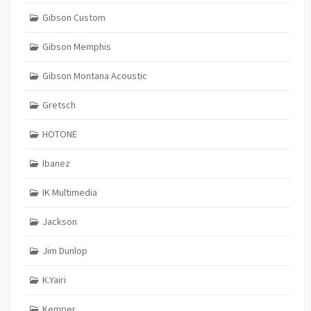
Gibson Custom
Gibson Memphis
Gibson Montana Acoustic
Gretsch
HOTONE
Ibanez
IK Multimedia
Jackson
Jim Dunlop
K.Yairi
Kemper