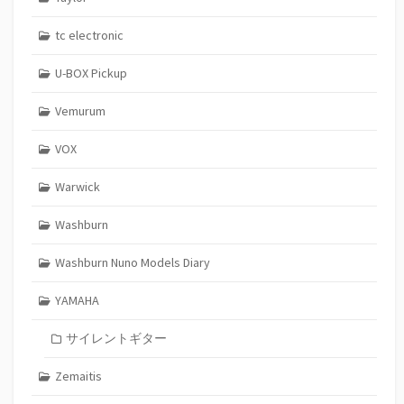
tc electronic
U-BOX Pickup
Vemurum
VOX
Warwick
Washburn
Washburn Nuno Models Diary
YAMAHA
サイレントギター
Zemaitis