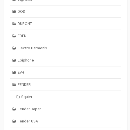
DOD
DUPONT
EDEN
Electro Harmonix
Epiphone
EVH
FENDER
Squier
Fender Japan
Fender USA