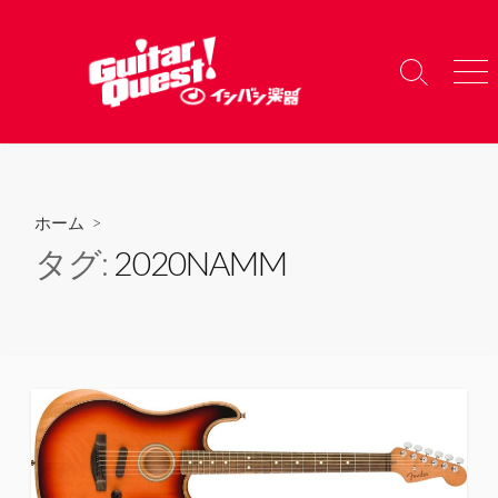
コ
ン
テ
検
メ
ン
索
ニ
ツ
切
ュ
り
ー
へ
替
ス
え
キ
ホーム
>
ッ
タグ:
2020NAMM
プ