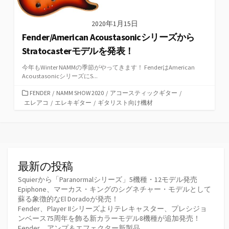
2020年1月15日
Fender/American Acoustasonicシリーズから
Stratocasterモデルを発表！
今年もWinter NAMMの季節がやってきます！ FenderはAmerican
AcoustasonicシリーズにS...
カ
FENDER
/
NAMM SHOW 2020
/
アコースティックギター
/
テ
エレアコ
/
エレキギター
/
ギタリスト向け機材
ゴ
リ
ー
最新の投稿
Squierから「Paranormalシリーズ」5機種・12モデル発売
Epiphone、マーカス・キングのシグネチャー・モデルとして
蘇る象徴的なEl Doradoが発売！
Fender、Player IIシリーズよりテレキャスター、プレシジョ
ンベース75周年を飾る新カラーモデル8機種が追加発売！
Fender、アンプ＆エフェクター新製品