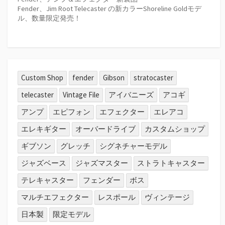
Fender、Jim Root Telecaster の新カラーShoreline Goldモデ
ル、数量限定発売！
Custom Shop
fender
Gibson
stratocaster
telecaster
Vintage File
アイバニーズ
アコギ
アンプ
エピフォン
エフェクター
エレアコ
エレキギター
オーバードライブ
カスタムショップ
ギブソン
グレッチ
シグネチャーモデル
ジャズベース
ジャズマスター
ストラトキャスター
テレキャスター
フェンダー
ボス
マルチエフェクター
レスポール
ヴィンテージ
日本製
限定モデル