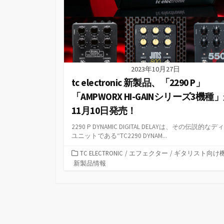
2023年10月27日
tc electronic 新製品、「2290 P」
「AMPWORX HI-GAINシリーズ3機種
11月10日発売！
2290 P DYNAMIC DIGITAL DELAYは、その伝説的な
ユニットである“TC2290 DYNAM...
カ
TC ELECTRONIC
/
エフェクター
/
ギタリスト向け
テ
新製品情報
ゴ
リ
ー