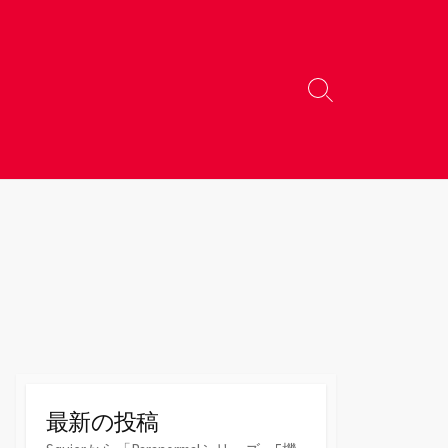
検
索
切
り
替
え
最新の投稿