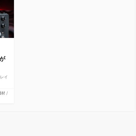
」が
ディレイ
機材
/