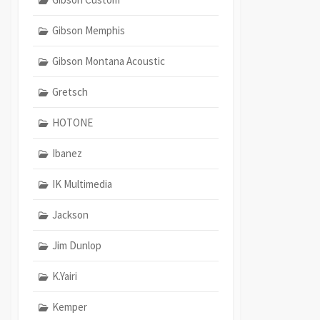
Gibson Memphis
Gibson Montana Acoustic
Gretsch
HOTONE
Ibanez
IK Multimedia
Jackson
Jim Dunlop
K.Yairi
Kemper