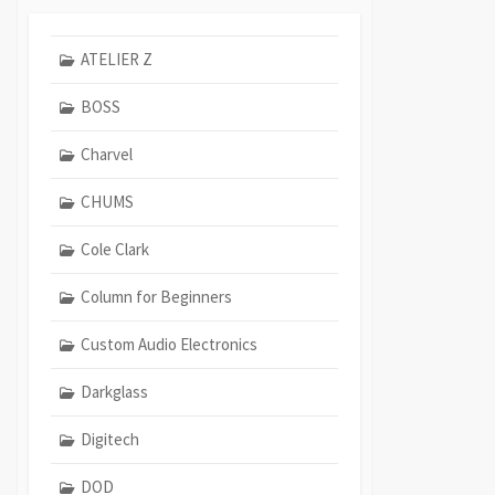
ATELIER Z
BOSS
Charvel
CHUMS
Cole Clark
Column for Beginners
Custom Audio Electronics
Darkglass
Digitech
DOD