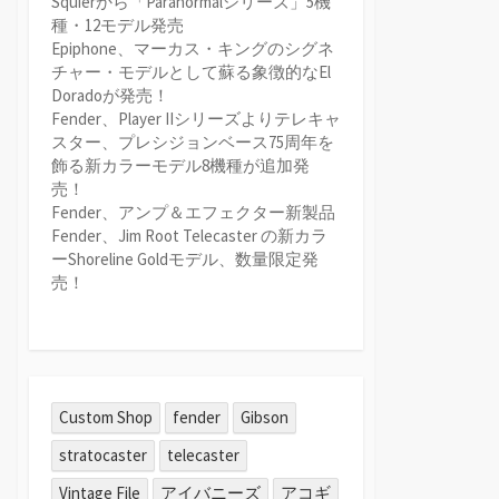
Squierから「Paranormalシリーズ」5機
種・12モデル発売
Epiphone、マーカス・キングのシグネ
チャー・モデルとして蘇る象徴的なEl
Doradoが発売！
Fender、Player IIシリーズよりテレキャ
スター、プレシジョンベース75周年を
飾る新カラーモデル8機種が追加発
売！
Fender、アンプ＆エフェクター新製品
Fender、Jim Root Telecaster の新カラ
ーShoreline Goldモデル、数量限定発
売！
Custom Shop
fender
Gibson
stratocaster
telecaster
Vintage File
アイバニーズ
アコギ