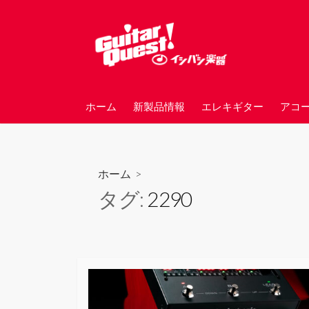
コ
ン
テ
ン
ツ
へ
ホーム
新製品情報
エレキギター
アコ
ス
キ
ッ
プ
ホーム
>
タグ:
2290