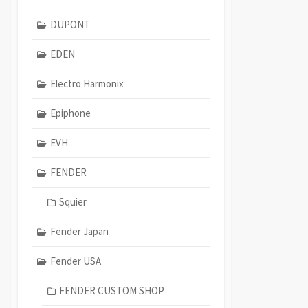
DUPONT
EDEN
Electro Harmonix
Epiphone
EVH
FENDER
Squier
Fender Japan
Fender USA
FENDER CUSTOM SHOP