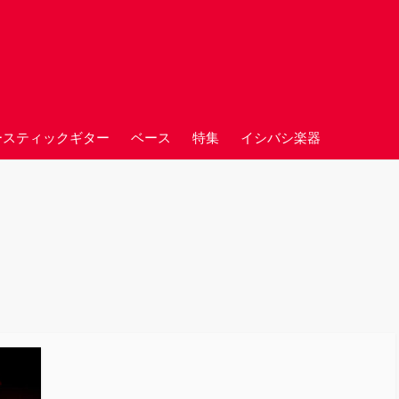
ースティックギター
ベース
特集
イシバシ楽器