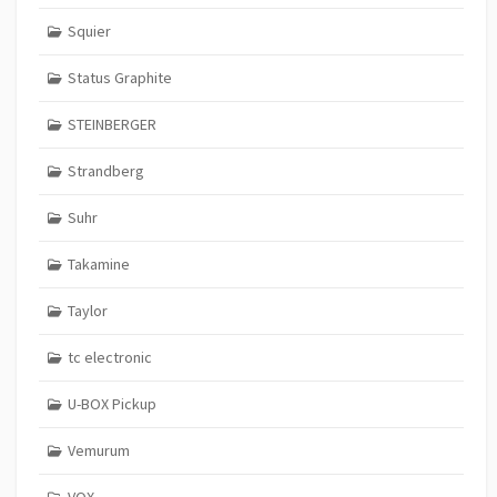
Squier
Status Graphite
STEINBERGER
Strandberg
Suhr
Takamine
Taylor
tc electronic
U-BOX Pickup
Vemurum
VOX