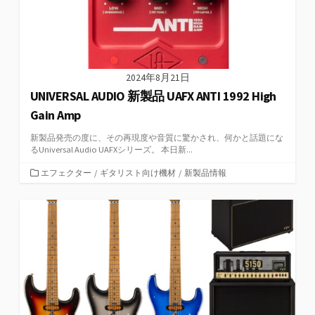
2024年8月21日
UNIVERSAL AUDIO 新製品 UAFX ANTI 1992 High
Gain Amp
新製品発売の度に、その再現度や音質に驚かされ、何かと話題にな
るUniversal Audio UAFXシリーズ。 本日新...
カ
エフェクター
/
ギタリスト向け機材
/
新製品情報
テ
ゴ
リ
ー