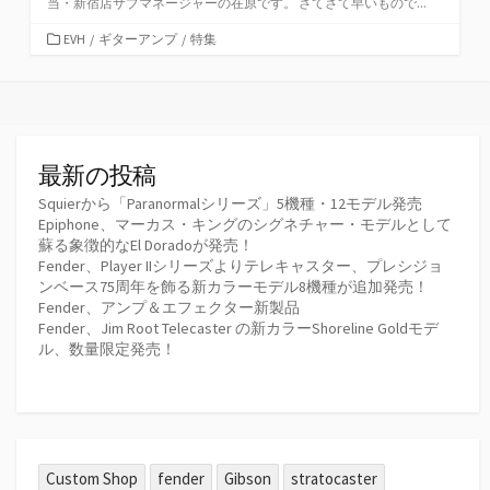
当・新宿店サブマネージャーの在原です。 さてさて早いもので...
カ
EVH
/
ギターアンプ
/
特集
テ
ゴ
リ
ー
最新の投稿
Squierから「Paranormalシリーズ」5機種・12モデル発売
Epiphone、マーカス・キングのシグネチャー・モデルとして
蘇る象徴的なEl Doradoが発売！
Fender、Player IIシリーズよりテレキャスター、プレシジョ
ンベース75周年を飾る新カラーモデル8機種が追加発売！
Fender、アンプ＆エフェクター新製品
Fender、Jim Root Telecaster の新カラーShoreline Goldモデ
ル、数量限定発売！
Custom Shop
fender
Gibson
stratocaster