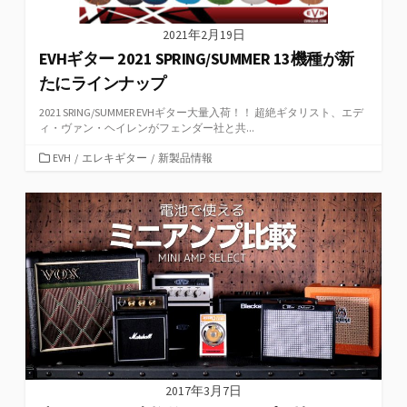
2021年2月19日
EVHギター 2021 SPRING/SUMMER 13機種が新
たにラインナップ
2021 SRING/SUMMER EVHギター大量入荷！！ 超絶ギタリスト、エデ
ィ・ヴァン・ヘイレンがフェンダー社と共...
カ
EVH
/
エレキギター
/
新製品情報
テ
ゴ
リ
ー
2017年3月7日