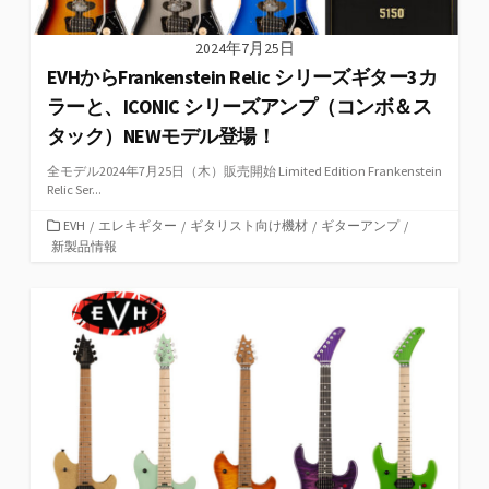
2024年7月25日
EVHからFrankenstein Relic シリーズギター3カ
ラーと、ICONIC シリーズアンプ（コンボ＆ス
タック）NEWモデル登場！
全モデル2024年7月25日（木）販売開始 Limited Edition Frankenstein
Relic Ser...
カ
EVH
/
エレキギター
/
ギタリスト向け機材
/
ギターアンプ
/
テ
新製品情報
ゴ
リ
ー