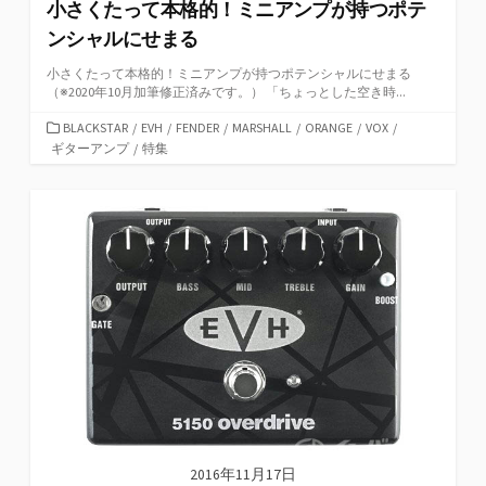
小さくたって本格的！ミニアンプが持つポテ
ンシャルにせまる
小さくたって本格的！ミニアンプが持つポテンシャルにせまる
（※2020年10月加筆修正済みです。） 「ちょっとした空き時...
カ
BLACKSTAR
/
EVH
/
FENDER
/
MARSHALL
/
ORANGE
/
VOX
/
テ
ギターアンプ
/
特集
ゴ
リ
ー
2016年11月17日