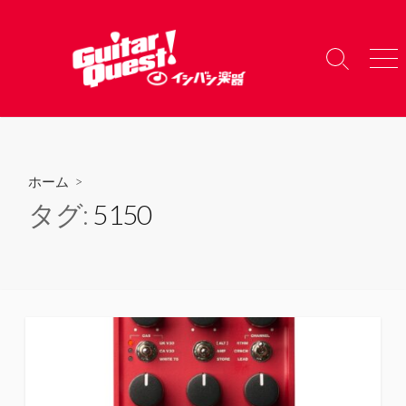
コ
ン
テ
検
メ
ン
索
ニ
ツ
切
ュ
り
ー
へ
替
ス
え
キ
ホーム
>
ッ
タグ:
5150
プ