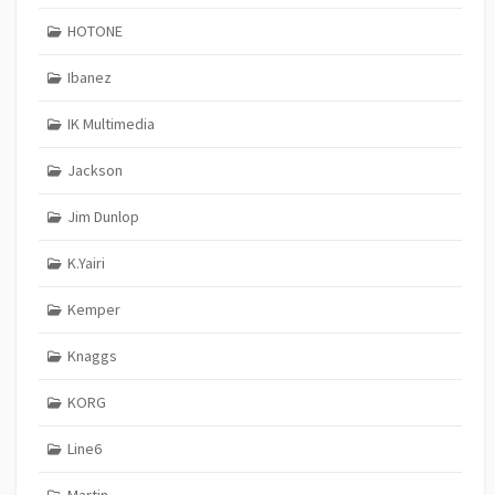
HOTONE
Ibanez
IK Multimedia
Jackson
Jim Dunlop
K.Yairi
Kemper
Knaggs
KORG
Line6
Martin