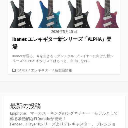
2026年5月15日
Ibanez エレキギター新シリーズ「ALPHA」登
場
Ibanezが送る、今を生きるモダンメタル･プレイヤーに向けた新シ
リーズ “ALPHA” ギタリストはもっと、自由になれ...
カ
IBANEZ
/
エレキギター
/
新製品情報
テ
ゴ
リ
ー
最新の投稿
Epiphone、マーカス・キングのシグネチャー・モデルとして
蘇る象徴的なEl Doradoが発売！
Fender、Player IIシリーズよりテレキャスター、プレシジョ