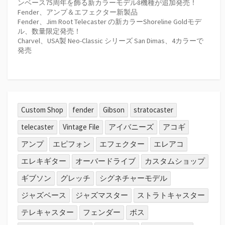
ンベース75周年を飾る新カラーモデル8機種が追加発売！
Fender、アンプ＆エフェクター新製品
Fender、Jim Root Telecaster の新カラーShoreline Goldモデ
ル、数量限定発売！
Charvel、USA製 Neo-Classic シリーズ San Dimas、4カラーで
発売
Custom Shop
fender
Gibson
stratocaster
telecaster
Vintage File
アイバニーズ
アコギ
アンプ
エピフォン
エフェクター
エレアコ
エレキギター
オーバードライブ
カスタムショップ
ギブソン
グレッチ
シグネチャーモデル
ジャズベース
ジャズマスター
ストラトキャスター
テレキャスター
フェンダー
ボス