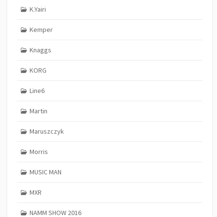
K.Yairi
Kemper
Knaggs
KORG
Line6
Martin
Maruszczyk
Morris
MUSIC MAN
MXR
NAMM SHOW 2016