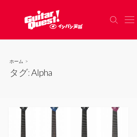
コ
ン
テ
検
メ
ン
索
ニ
ツ
切
ュ
り
ー
へ
替
ス
え
キ
ホーム
>
ッ
タグ:
Alpha
プ