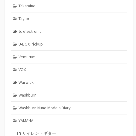
Takamine
Taylor
tc electronic
U-BOX Pickup
Vemurum
VOX
Warwick
Washburn
Washburn Nuno Models Diary
YAMAHA
サイレントギター