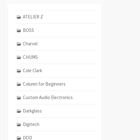
ATELIER Z
BOSS
Charvel
CHUMS
Cole Clark
Column for Beginners
Custom Audio Electronics
Darkglass
Digitech
DOD