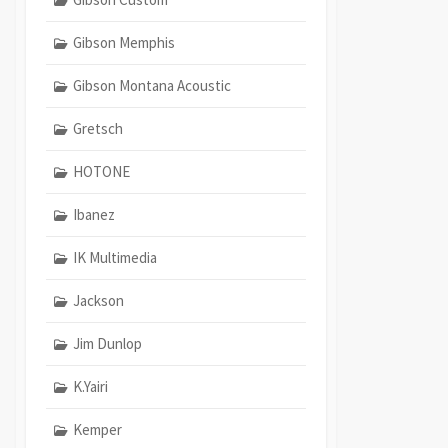
Gibson Memphis
Gibson Montana Acoustic
Gretsch
HOTONE
Ibanez
IK Multimedia
Jackson
Jim Dunlop
K.Yairi
Kemper