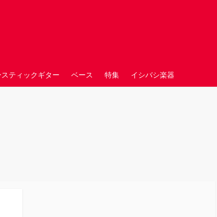
ースティックギター
ベース
特集
イシバシ楽器