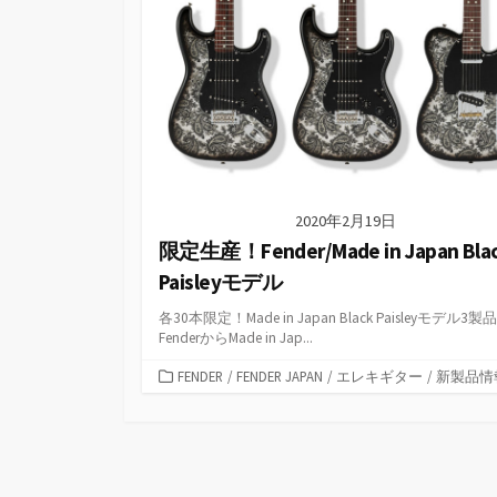
2020年2月19日
限定生産！Fender/Made in Japan Bla
Paisleyモデル
各30本限定！Made in Japan Black Paisleyモデル3製品
FenderからMade in Jap...
カ
FENDER
/
FENDER JAPAN
/
エレキギター
/
新製品情
テ
ゴ
リ
ー