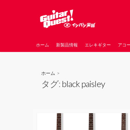
コ
ン
テ
ン
ツ
へ
ホーム
新製品情報
エレキギター
アコ
ス
キ
ッ
プ
ホーム
>
タグ:
black paisley