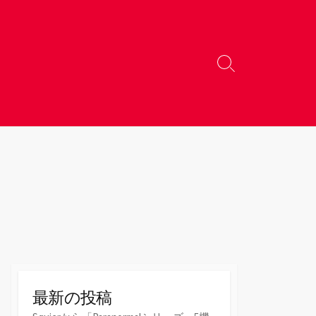
検
索
切
り
替
え
最新の投稿