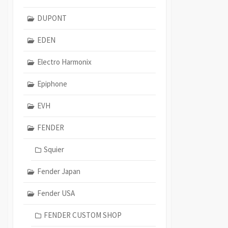
DUPONT
EDEN
Electro Harmonix
Epiphone
EVH
FENDER
Squier
Fender Japan
Fender USA
FENDER CUSTOM SHOP