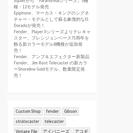
Squierから「Paranormalシリーズ」5機
種・12モデル発売
Epiphone、マーカス・キングのシグネ
チャー・モデルとして蘇る象徴的なEl
Doradoが発売！
Fender、Player IIシリーズよりテレキャ
スター、プレシジョンベース75周年を
飾る新カラーモデル8機種が追加発
売！
Fender、アンプ＆エフェクター新製品
Fender、Jim Root Telecaster の新カラ
ーShoreline Goldモデル、数量限定発
売！
Custom Shop
fender
Gibson
stratocaster
telecaster
Vintage File
アイバニーズ
アコギ