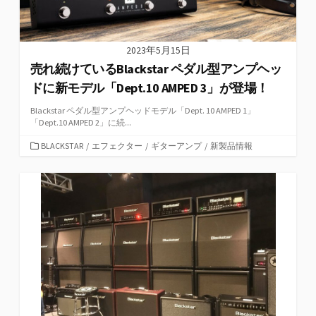
2023年5月15日
売れ続けているBlackstar ペダル型アンプヘッ
ドに新モデル「Dept.10 AMPED 3」が登場！
Blackstar ペダル型アンプヘッドモデル「Dept. 10 AMPED 1」
「Dept.10 AMPED 2」に続...
カ
BLACKSTAR
/
エフェクター
/
ギターアンプ
/
新製品情報
テ
ゴ
リ
ー