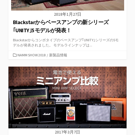
2018年1月27日
Blackstarからベースアンプの新シリーズ
｢UNITY｣5モデルが発表！
Blackstarからコンボタイプのベースアンプ｢UNITY｣シリーズの5モ
デルが発表されました。 モデルラインナップは...
カ
NAMM SHOW 2018
/
新製品情報
テ
ゴ
リ
ー
2017年3月7日