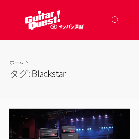
コ
ン
テ
検
メ
ン
索
ニ
ツ
切
ュ
り
ー
へ
替
ス
え
キ
ホーム
>
ッ
タグ:
Blackstar
プ