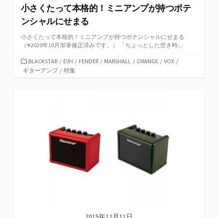
小さくたって本格的！ミニアンプが持つポテ
ンシャルにせまる
小さくたって本格的！ミニアンプが持つポテンシャルにせまる
（※2020年10月加筆修正済みです。） 「ちょっとした空き時...
カ
BLACKSTAR
/
EVH
/
FENDER
/
MARSHALL
/
ORANGE
/
VOX
/
テ
ギターアンプ
/
特集
ゴ
リ
ー
2015年12月11日