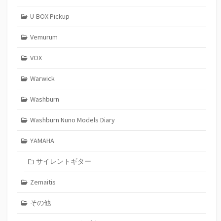
U-BOX Pickup
Vemurum
VOX
Warwick
Washburn
Washburn Nuno Models Diary
YAMAHA
サイレントギター
Zemaitis
その他