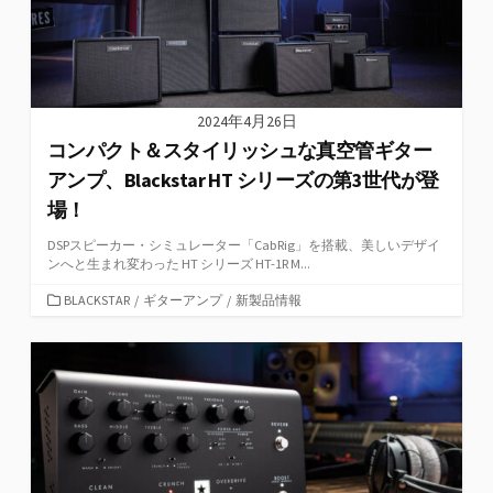
2024年4月26日
コンパクト＆スタイリッシュな真空管ギター
アンプ、Blackstar HT シリーズの第3世代が登
場！
DSPスピーカー・シミュレーター「CabRig」を搭載、美しいデザイ
ンへと生まれ変わった HT シリーズ HT-1R M...
カ
BLACKSTAR
/
ギターアンプ
/
新製品情報
テ
ゴ
リ
ー