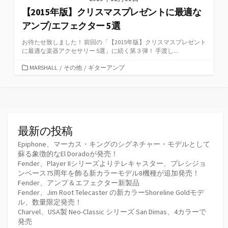
【2015年版】クリスマスプレゼントに最適な
アンプ/エフェクター 5選
お待たせ致しました！ 前回の「【2015年版】クリスマスプレゼント
に最適な楽器アクセサリー 5選」に続く第３弾！ 手渡し...
カ
MARSHALL
/
その他
/
ギターアンプ
テ
ゴ
リ
ー
最新の投稿
Epiphone、マーカス・キングのシグネチャー・モデルとして
蘇る象徴的なEl Doradoが発売！
Fender、Player IIシリーズよりテレキャスター、プレシジョ
ンベース75周年を飾る新カラーモデル8機種が追加発売！
Fender、アンプ＆エフェクター新製品
Fender、Jim Root Telecaster の新カラーShoreline Goldモデ
ル、数量限定発売！
Charvel、USA製 Neo-Classic シリーズ San Dimas、4カラーで
発売