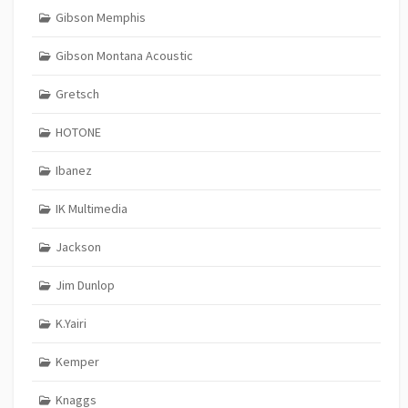
Gibson Memphis
Gibson Montana Acoustic
Gretsch
HOTONE
Ibanez
IK Multimedia
Jackson
Jim Dunlop
K.Yairi
Kemper
Knaggs