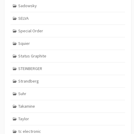
Sadowsky
SELVA
Special Order
Squier
Status Graphite
STEINBERGER
Strandberg
Suhr
Takamine
Taylor
tc electronic