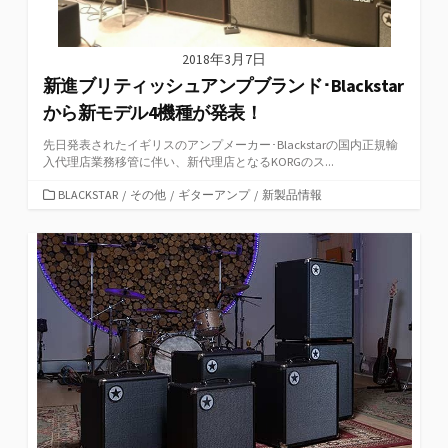
2018年3月7日
新進ブリティッシュアンプブランド･Blackstar
から新モデル4機種が発表！
先日発表されたイギリスのアンプメーカー･Blackstarの国内正規輸
入代理店業務移管に伴い、新代理店となるKORGのス...
カ
BLACKSTAR
/
その他
/
ギターアンプ
/
新製品情報
テ
ゴ
リ
ー