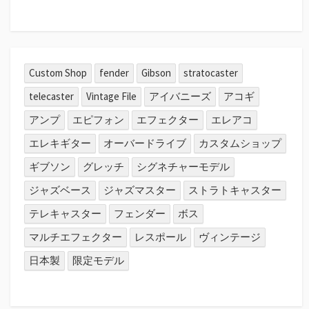
Custom Shop
fender
Gibson
stratocaster
telecaster
Vintage File
アイバニーズ
アコギ
アンプ
エピフォン
エフェクター
エレアコ
エレキギター
オーバードライブ
カスタムショップ
ギブソン
グレッチ
シグネチャーモデル
ジャズベース
ジャズマスター
ストラトキャスター
テレキャスター
フェンダー
ボス
マルチエフェクター
レスポール
ヴィンテージ
日本製
限定モデル