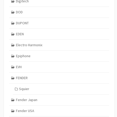
Digitech
DOD
DUPONT
EDEN
Electro Harmonix
Epiphone
EVH
FENDER
Squier
Fender Japan
Fender USA