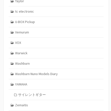
Taylor
tc electronic
U-BOX Pickup
Vemurum
VOX
Warwick
Washburn
Washburn Nuno Models Diary
YAMAHA
サイレントギター
Zemaitis