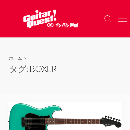
コ
ン
テ
検
メ
ン
索
ニ
ツ
切
ュ
り
ー
へ
替
ス
え
キ
ホーム
>
ッ
タグ:
BOXER
プ