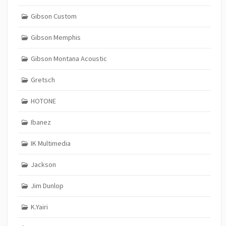
Gibson Custom
Gibson Memphis
Gibson Montana Acoustic
Gretsch
HOTONE
Ibanez
IK Multimedia
Jackson
Jim Dunlop
K.Yairi