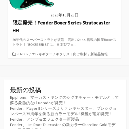
2020年10月28日
限定発売！Fender Boxer Series Stratocaster
HH
80年代のスーパーストラトが復活！高出力2ハム搭載の国産Boxerス
トラト！ “BOXER SERIES”は、日本製フェ...
カ
FENDER
/
エレキギター
/
ギタリスト向け機材
/
新製品情報
テ
ゴ
リ
ー
最新の投稿
Epiphone、マーカス・キングのシグネチャー・モデルとして
蘇る象徴的なEl Doradoが発売！
Fender、Player IIシリーズよりテレキャスター、プレシジョ
ンベース75周年を飾る新カラーモデル8機種が追加発売！
Fender、アンプ＆エフェクター新製品
Fender、Jim Root Telecaster の新カラーShoreline Goldモデ