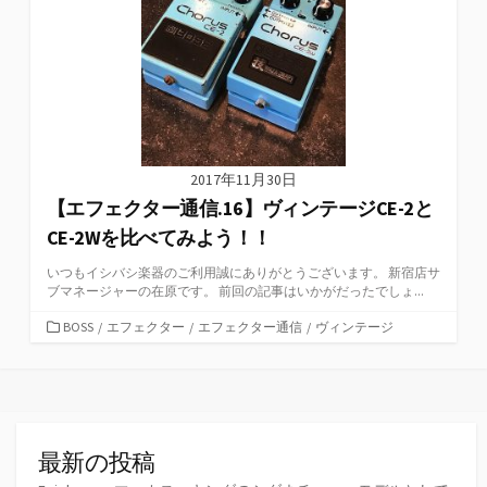
2017年11月30日
【エフェクター通信.16】ヴィンテージCE-2と
CE-2Wを比べてみよう！！
いつもイシバシ楽器のご利用誠にありがとうございます。 新宿店サ
ブマネージャーの在原です。 前回の記事はいかがだったでしょ...
カ
BOSS
/
エフェクター
/
エフェクター通信
/
ヴィンテージ
テ
ゴ
リ
ー
最新の投稿