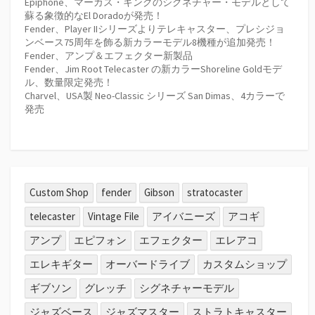
Epiphone、マーカス・キングのシグネチャー・モデルとして
蘇る象徴的なEl Doradoが発売！
Fender、Player IIシリーズよりテレキャスター、プレシジョ
ンベース75周年を飾る新カラーモデル8機種が追加発売！
Fender、アンプ＆エフェクター新製品
Fender、Jim Root Telecaster の新カラーShoreline Goldモデ
ル、数量限定発売！
Charvel、USA製 Neo-Classic シリーズ San Dimas、4カラーで
発売
Custom Shop
fender
Gibson
stratocaster
telecaster
Vintage File
アイバニーズ
アコギ
アンプ
エピフォン
エフェクター
エレアコ
エレキギター
オーバードライブ
カスタムショップ
ギブソン
グレッチ
シグネチャーモデル
ジャズベース
ジャズマスター
ストラトキャスター