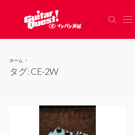
コ
ン
テ
検
メ
ン
索
ニ
ツ
切
ュ
り
ー
へ
替
ス
え
キ
ホーム
>
ッ
タグ:
CE-2W
プ