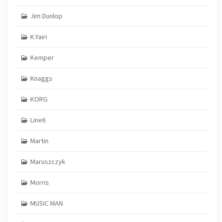
Jim Dunlop
K.Yairi
Kemper
Knaggs
KORG
Line6
Martin
Maruszczyk
Morris
MUSIC MAN