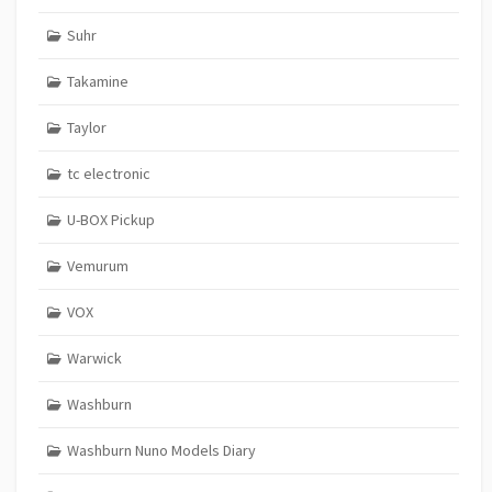
Suhr
Takamine
Taylor
tc electronic
U-BOX Pickup
Vemurum
VOX
Warwick
Washburn
Washburn Nuno Models Diary