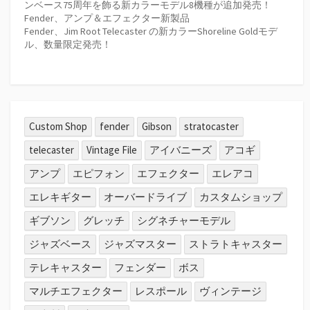
ンベース75周年を飾る新カラーモデル8機種が追加発売！
Fender、アンプ＆エフェクター新製品
Fender、Jim Root Telecaster の新カラーShoreline Goldモデ
ル、数量限定発売！
Custom Shop
fender
Gibson
stratocaster
telecaster
Vintage File
アイバニーズ
アコギ
アンプ
エピフォン
エフェクター
エレアコ
エレキギター
オーバードライブ
カスタムショップ
ギブソン
グレッチ
シグネチャーモデル
ジャズベース
ジャズマスター
ストラトキャスター
テレキャスター
フェンダー
ボス
マルチエフェクター
レスポール
ヴィンテージ