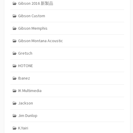
Gibson 2016 新製品
Gibson Custom
Gibson Memphis
Gibson Montana Acoustic
Gretsch
HOTONE
Ibanez
IK Multimedia
Jackson
Jim Dunlop
K.Yairi