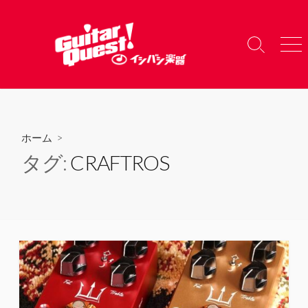
コ
ン
テ
検
メ
ン
索
ニ
ツ
切
ュ
り
ー
へ
替
ス
え
キ
ホーム
>
ッ
タグ:
CRAFTROS
プ