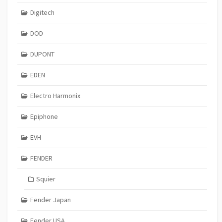
Digitech
DOD
DUPONT
EDEN
Electro Harmonix
Epiphone
EVH
FENDER
Squier
Fender Japan
Fender USA