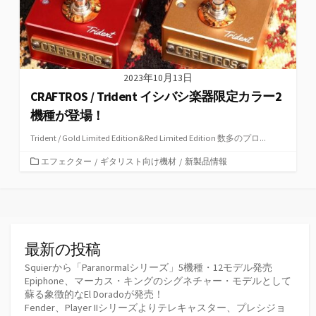
2023年10月13日
CRAFTROS / Trident イシバシ楽器限定カラー2
機種が登場！
Trident / Gold Limited Edition&Red Limited Edition 数多のプロ...
カ
エフェクター
/
ギタリスト向け機材
/
新製品情報
テ
ゴ
リ
ー
最新の投稿
Squierから「Paranormalシリーズ」5機種・12モデル発売
Epiphone、マーカス・キングのシグネチャー・モデルとして
蘇る象徴的なEl Doradoが発売！
Fender、Player IIシリーズよりテレキャスター、プレシジョ