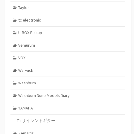
Taylor
tc electronic
U-BOX Pickup
Vemurum
VOX
Warwick
Washburn
Washburn Nuno Models Diary
YAMAHA
サイレントギター
Zemaitis