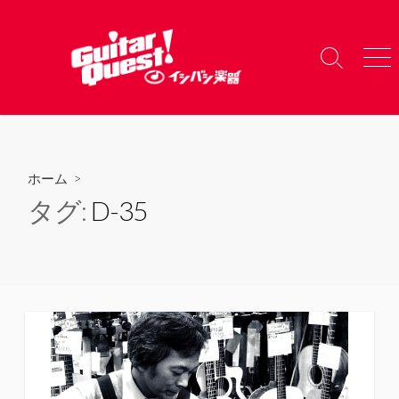
コ
ン
テ
検
メ
ン
索
ニ
ツ
切
ュ
り
ー
へ
替
ス
え
キ
ホーム
>
ッ
タグ:
D-35
プ