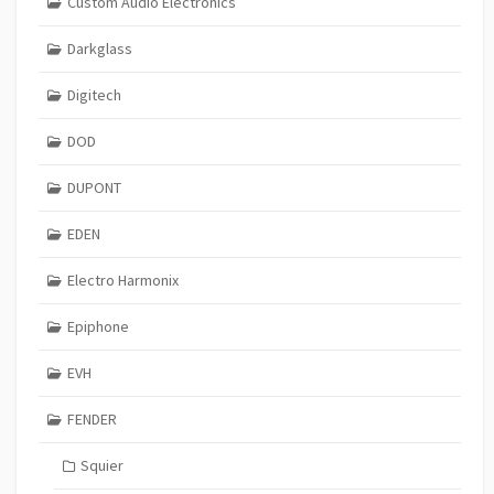
Custom Audio Electronics
Darkglass
Digitech
DOD
DUPONT
EDEN
Electro Harmonix
Epiphone
EVH
FENDER
Squier