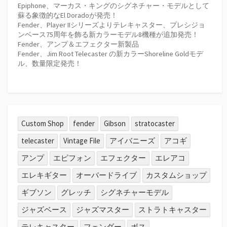
Epiphone、マーカス・キングのシグネチャー・モデルとして
蘇る象徴的なEl Doradoが発売！
Fender、Player IIシリーズよりテレキャスター、プレシジョ
ンベース75周年を飾る新カラーモデル8機種が追加発売！
Fender、アンプ＆エフェクター新製品
Fender、Jim Root Telecaster の新カラーShoreline Goldモデ
ル、数量限定発売！
Custom Shop
fender
Gibson
stratocaster
telecaster
Vintage File
アイバニーズ
アコギ
アンプ
エピフォン
エフェクター
エレアコ
エレキギター
オーバードライブ
カスタムショップ
ギブソン
グレッチ
シグネチャーモデル
ジャズベース
ジャズマスター
ストラトキャスター
テレキャスター
フェンダー
ボス