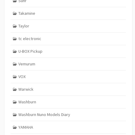
Suhr
Takamine
Taylor
tc electronic
U-BOX Pickup
Vemurum
VOX
Warwick
Washburn
Washburn Nuno Models Diary
YAMAHA