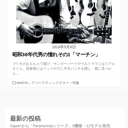
2016年9月8日
昭和30年代男の憧れその1「マーチン」
ブリキのおもちゃで遊び、サンダーバードやウルトラマンはリアル
タイム、思春期にはベッドの下に平凡パンチを隠し、親に見つか
ら...
カ
MARTIN
/
アコースティックギター
/
特集
テ
ゴ
リ
ー
最新の投稿
Squierから「Paranormalシリーズ」5機種・12モデル発売