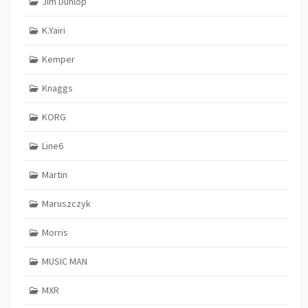
Jim Dunlop
K.Yairi
Kemper
Knaggs
KORG
Line6
Martin
Maruszczyk
Morris
MUSIC MAN
MXR