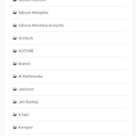
Gibson Memphis
Gibson Montana Acoustic
Gretsch
HOTONE
Ibanez
IK Multimedia
Jackson
Jim Dunlop
K.Yairi
Kemper