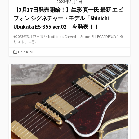
2023年3月1日
【3月17日発売開始！】生形 真一氏 最新 エピ
フォン シグネチャー・モデル「Shinichi
Ubukata ES-355 ver.02」を発表！！
※2023年3月17日追記 Nothing’s Carved In Stone, ELLEGARDENのギタ
リスト、生形...
カ
EPIPHONE
テ
ゴ
リ
ー