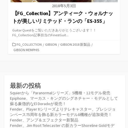
2018年5月3日
【FG_Collection】アンティーク・ウォルナッ
トが美しいリミテッド・ランの「ES-355」
Guitar Questをご覧いただきありがとうございます！！
FG_Collection記事担当のFinestGuit...
カ
FG_COLLECTION
/
GIBSON
/
GIBSON 2018 新製品
/
テ
GIBSON MEMPHIS
ゴ
リ
ー
最新の投稿
Squierから「Paranormalシリーズ」5機種・12モデル発売
Epiphone、マーカス・キングのシグネチャー・モデルとして
蘇る象徴的なEl Doradoが発売！
Fender、Player IIシリーズよりテレキャスター、プレシジョ
ンベース75周年を飾る新カラーモデル8機種が追加発売！
Fender、アンプ＆エフェクター新製品
Fender、Jim Root Telecaster の新カラーShoreline Goldモデ