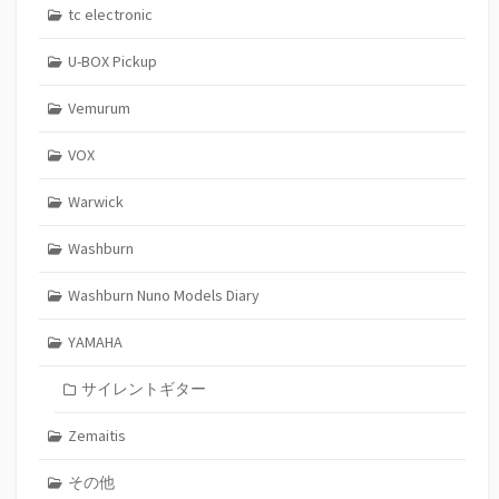
tc electronic
U-BOX Pickup
Vemurum
VOX
Warwick
Washburn
Washburn Nuno Models Diary
YAMAHA
サイレントギター
Zemaitis
その他