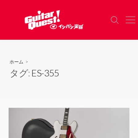
コ
ン
テ
検
メ
ン
索
ニ
ツ
切
ュ
り
ー
へ
替
ス
え
キ
ホーム
>
ッ
タグ:
ES-355
プ