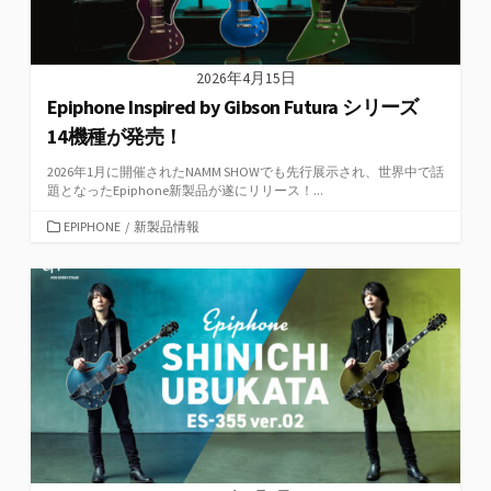
2026年4月15日
Epiphone Inspired by Gibson Futura シリーズ
14機種が発売！
2026年1月に開催されたNAMM SHOWでも先行展示され、世界中で話
題となったEpiphone新製品が遂にリリース！...
カ
EPIPHONE
/
新製品情報
テ
ゴ
リ
ー