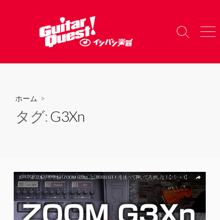
コ
ン
テ
検
メ
ン
索
ニ
ツ
切
ュ
り
ー
へ
替
ス
え
キ
ホーム
>
ッ
タグ:
G3Xn
プ