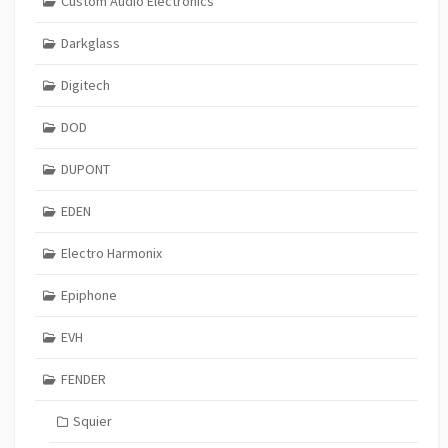
Custom Audio Electronics
Darkglass
Digitech
DOD
DUPONT
EDEN
Electro Harmonix
Epiphone
EVH
FENDER
Squier