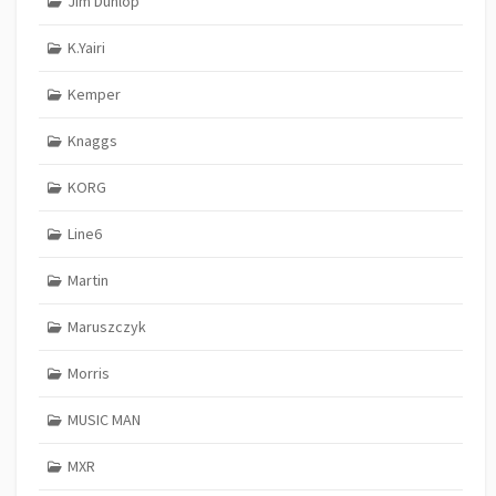
Jim Dunlop
K.Yairi
Kemper
Knaggs
KORG
Line6
Martin
Maruszczyk
Morris
MUSIC MAN
MXR