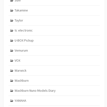
Suhr
Takamine
Taylor
tc electronic
U-BOX Pickup
Vemurum
VOX
Warwick
Washburn
Washburn Nuno Models Diary
YAMAHA