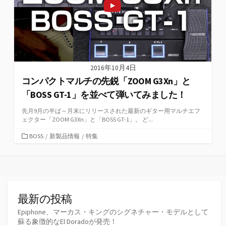
2016年10月4日
コンパクトマルチの先鋭「ZOOM G3Xn」と
「BOSS GT-1」を並べて弾いてみました！
先月9月の半ば～月末にリリースされた最新のギター用マルチエフ
ェクター「ZOOM G3Xn」と「BOSS GT-1」。 ど...
カ
BOSS
/
新製品情報
/
特集
テ
ゴ
リ
ー
最新の投稿
Epiphone、マーカス・キングのシグネチャー・モデルとして
蘇る象徴的なEl Doradoが発売！