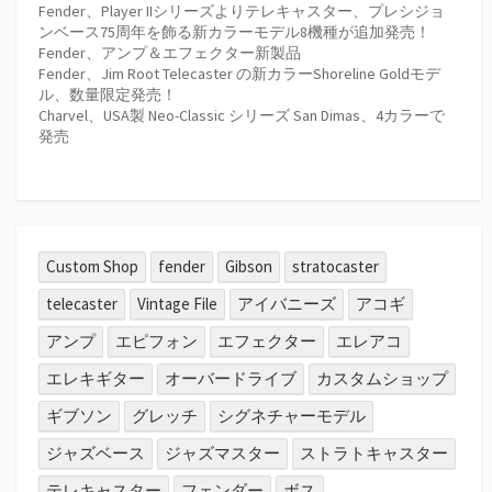
Fender、Player IIシリーズよりテレキャスター、プレシジョ
ンベース75周年を飾る新カラーモデル8機種が追加発売！
Fender、アンプ＆エフェクター新製品
Fender、Jim Root Telecaster の新カラーShoreline Goldモデ
ル、数量限定発売！
Charvel、USA製 Neo-Classic シリーズ San Dimas、4カラーで
発売
Custom Shop
fender
Gibson
stratocaster
telecaster
Vintage File
アイバニーズ
アコギ
アンプ
エピフォン
エフェクター
エレアコ
エレキギター
オーバードライブ
カスタムショップ
ギブソン
グレッチ
シグネチャーモデル
ジャズベース
ジャズマスター
ストラトキャスター
テレキャスター
フェンダー
ボス