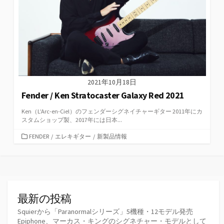
2021年10月18日
Fender / Ken Stratocaster Galaxy Red 2021
Ken（L’Arc-en-Ciel）のフェンダーシグネイチャーギター 2011年にカ
スタムショップ製、2017年には日本...
カ
FENDER
/
エレキギター
/
新製品情報
テ
ゴ
リ
ー
最新の投稿
Squierから「Paranormalシリーズ」5機種・12モデル発売
Epiphone、マーカス・キングのシグネチャー・モデルとして