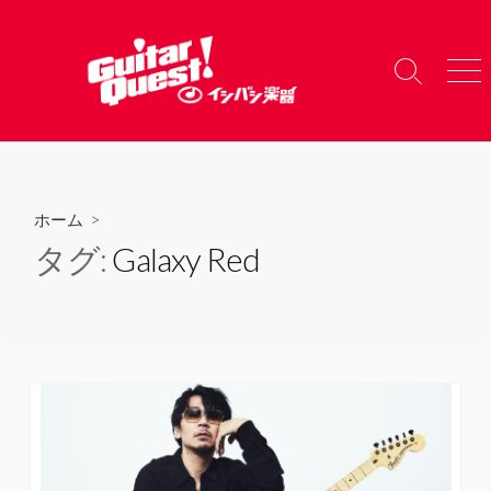
コ
ン
テ
検
メ
ン
索
ニ
ツ
切
ュ
り
ー
へ
替
ス
え
キ
ホーム
>
ッ
タグ:
Galaxy Red
プ