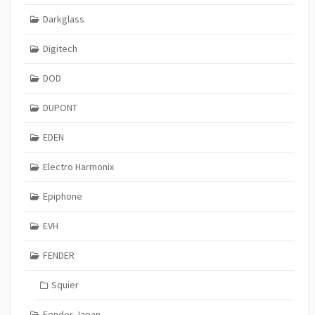
Darkglass
Digitech
DOD
DUPONT
EDEN
Electro Harmonix
Epiphone
EVH
FENDER
Squier
Fender Japan