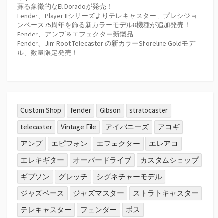
蘇る象徴的なEl Doradoが発売！
Fender、Player IIシリーズよりテレキャスター、プレシジョ
ンベース75周年を飾る新カラーモデル8機種が追加発売！
Fender、アンプ＆エフェクター新製品
Fender、Jim Root Telecaster の新カラーShoreline Goldモデ
ル、数量限定発売！
Custom Shop
fender
Gibson
stratocaster
telecaster
Vintage File
アイバニーズ
アコギ
アンプ
エピフォン
エフェクター
エレアコ
エレキギター
オーバードライブ
カスタムショップ
ギブソン
グレッチ
シグネチャーモデル
ジャズベース
ジャズマスター
ストラトキャスター
テレキャスター
フェンダー
ボス