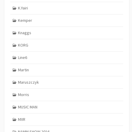
K.Yairi
Kemper
Knaggs
KORG
Line6
Martin
Maruszczyk
Morris
MUSIC MAN
MXR
NAMM SHOW 2016