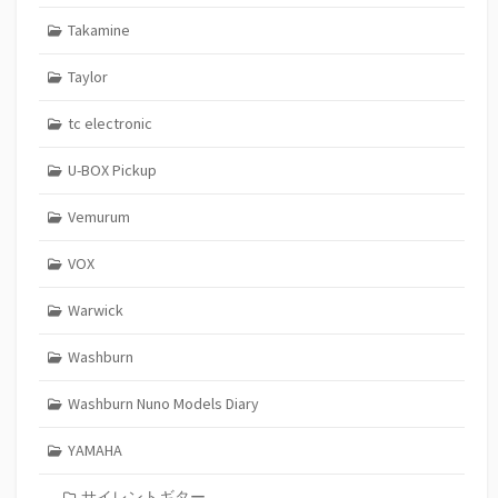
Takamine
Taylor
tc electronic
U-BOX Pickup
Vemurum
VOX
Warwick
Washburn
Washburn Nuno Models Diary
YAMAHA
サイレントギター