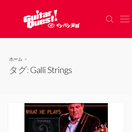
コ
ン
テ
検
メ
ン
索
ニ
ツ
切
ュ
り
ー
へ
替
ス
え
キ
ホーム
>
ッ
タグ:
Galli Strings
プ