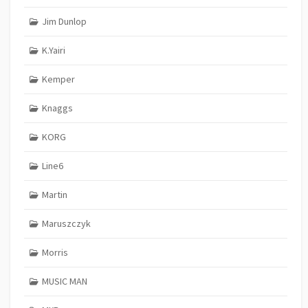
Jim Dunlop
K.Yairi
Kemper
Knaggs
KORG
Line6
Martin
Maruszczyk
Morris
MUSIC MAN