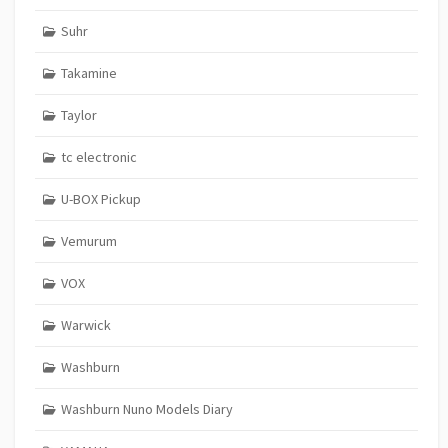
Suhr
Takamine
Taylor
tc electronic
U-BOX Pickup
Vemurum
VOX
Warwick
Washburn
Washburn Nuno Models Diary