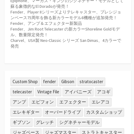
Epiphone、マーカス・キングのシグネチャー・モデルとして
蘇る象徴的なEl Doradoが発売！
Fender、Player IIシリーズよりテレキャスター、プレシジョ
ンベース75周年を飾る新カラーモデル8機種が追加発売！
Fender、アンプ＆エフェクター新製品
Fender、Jim Root Telecaster の新カラーShoreline Goldモデ
ル、数量限定発売！
Charvel、USA製 Neo-Classic シリーズ San Dimas、4カラーで
発売
Custom Shop
fender
Gibson
stratocaster
telecaster
Vintage File
アイバニーズ
アコギ
アンプ
エピフォン
エフェクター
エレアコ
エレキギター
オーバードライブ
カスタムショップ
ギブソン
グレッチ
シグネチャーモデル
ジャズベース
ジャズマスター
ストラトキャスター