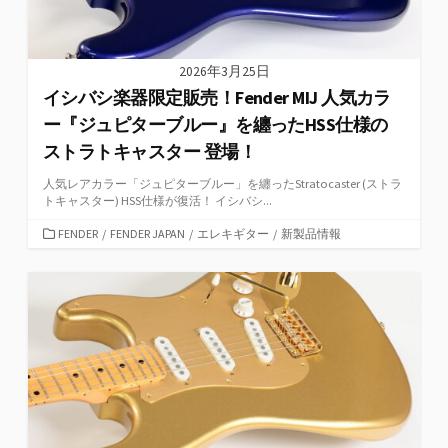
2026年3月25日
イシバシ楽器限定販売！Fender MIJ 人気カラ
ー『ジュピターブルー』を纏ったHSS仕様の
ストラトキャスター 登場！
人気レアカラー「ジュピターブルー」を纏ったStratocaster (ストラ
トキャスター) HSS仕様が復活！ イシバシ...
カ
FENDER
/
FENDER JAPAN
/
エレキギター
/
新製品情報
テ
ゴ
リ
ー