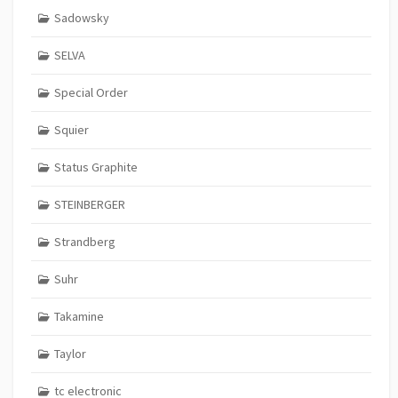
Sadowsky
SELVA
Special Order
Squier
Status Graphite
STEINBERGER
Strandberg
Suhr
Takamine
Taylor
tc electronic