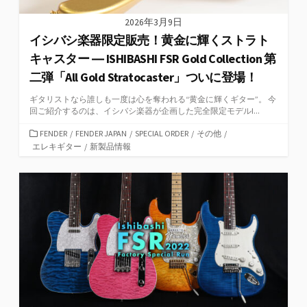
2026年3月9日
イシバシ楽器限定販売！黄金に輝くストラト
キャスター ― ISHIBASHI FSR Gold Collection 第
二弾「All Gold Stratocaster」ついに登場！
ギタリストなら誰しも一度は心を奪われる“黄金に輝くギター”。 今
回ご紹介するのは、イシバシ楽器が企画した完全限定モデルI...
カ
FENDER
/
FENDER JAPAN
/
SPECIAL ORDER
/
その他
/
テ
エレキギター
/
新製品情報
ゴ
リ
ー