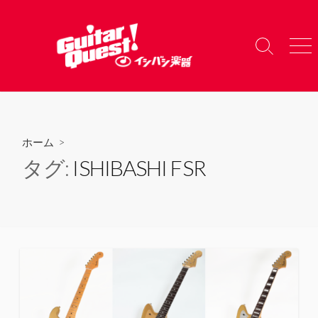
コ
ン
テ
検
メ
ン
索
ニ
ツ
切
ュ
り
ー
へ
替
ス
え
キ
ホーム
>
ッ
タグ:
ISHIBASHI FSR
プ