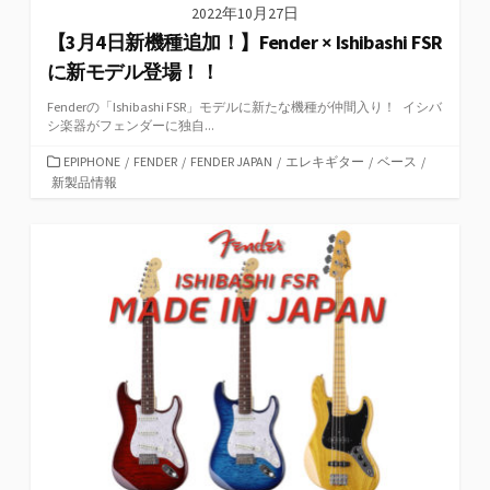
2022年10月27日
【3月4日新機種追加！】Fender × Ishibashi FSR
に新モデル登場！！
Fenderの「Ishibashi FSR」モデルに新たな機種が仲間入り！ イシバ
シ楽器がフェンダーに独自...
カ
EPIPHONE
/
FENDER
/
FENDER JAPAN
/
エレキギター
/
ベース
/
テ
新製品情報
ゴ
リ
ー