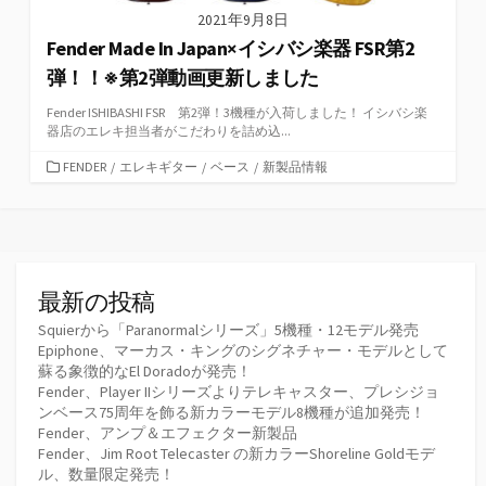
2021年9月8日
Fender Made In Japan×イシバシ楽器 FSR第2
弾！！※第2弾動画更新しました
Fender ISHIBASHI FSR 第2弾！3機種が入荷しました！ イシバシ楽
器店のエレキ担当者がこだわりを詰め込...
カ
FENDER
/
エレキギター
/
ベース
/
新製品情報
テ
ゴ
リ
ー
最新の投稿
Squierから「Paranormalシリーズ」5機種・12モデル発売
Epiphone、マーカス・キングのシグネチャー・モデルとして
蘇る象徴的なEl Doradoが発売！
Fender、Player IIシリーズよりテレキャスター、プレシジョ
ンベース75周年を飾る新カラーモデル8機種が追加発売！
Fender、アンプ＆エフェクター新製品
Fender、Jim Root Telecaster の新カラーShoreline Goldモデ
ル、数量限定発売！