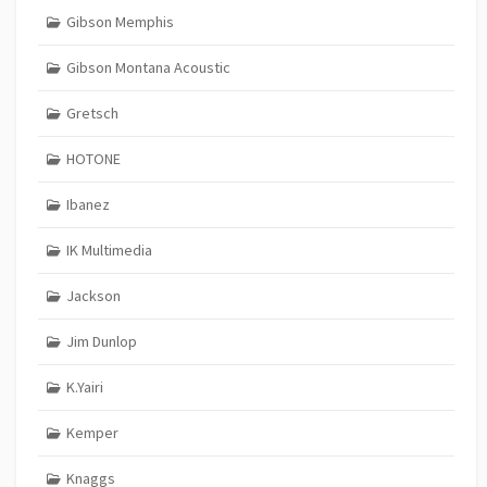
Gibson Memphis
Gibson Montana Acoustic
Gretsch
HOTONE
Ibanez
IK Multimedia
Jackson
Jim Dunlop
K.Yairi
Kemper
Knaggs