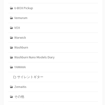
U-BOX Pickup
Vemurum
VOX
Warwick
Washburn
Washburn Nuno Models Diary
YAMAHA
サイレントギター
Zemaitis
その他