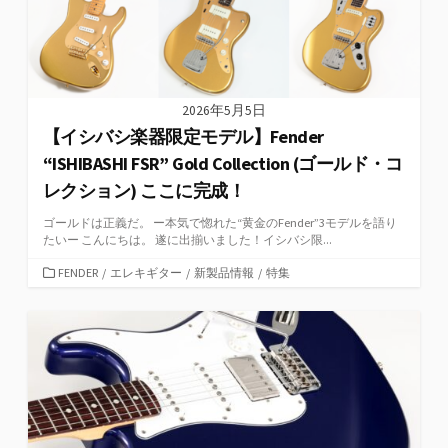
2026年5月5日
【イシバシ楽器限定モデル】Fender
“ISHIBASHI FSR” Gold Collection (ゴールド・コ
レクション) ここに完成！
ゴールドは正義だ。 ー本気で惚れた“黄金のFender”3モデルを語り
たいー こんにちは。 遂に出揃いました！イシバシ限...
カ
FENDER
/
エレキギター
/
新製品情報
/
特集
テ
ゴ
リ
ー