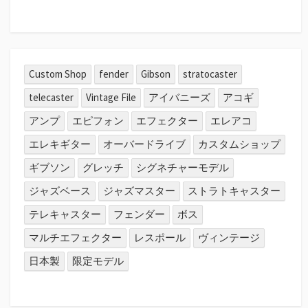
Custom Shop
fender
Gibson
stratocaster
telecaster
Vintage File
アイバニーズ
アコギ
アンプ
エピフォン
エフェクター
エレアコ
エレキギター
オーバードライブ
カスタムショップ
ギブソン
グレッチ
シグネチャーモデル
ジャズベース
ジャズマスター
ストラトキャスター
テレキャスター
フェンダー
ボス
マルチエフェクター
レスポール
ヴィンテージ
日本製
限定モデル