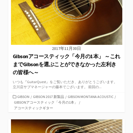
2017年11月30日
Gibsonアコースティック「今月の1本」 ～これ
までGibsonを選ぶことができなかった左利き
の皆様へ～
いつも『GuitarQuest』をご覧いただき、ありがとうございます。
立川店サブマネージャーの藤本でございます。 前回の...
カ
GIBSON
/
GIBSON 2017 新製品
/
GIBSON MONTANA ACOUSTIC
/
テ
GIBSONアコースティック「今月の1本」
/
ゴ
アコースティックギター
リ
ー