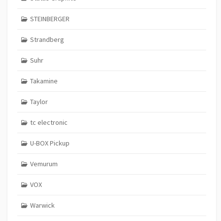
STEINBERGER
Strandberg
Suhr
Takamine
Taylor
tc electronic
U-BOX Pickup
Vemurum
VOX
Warwick