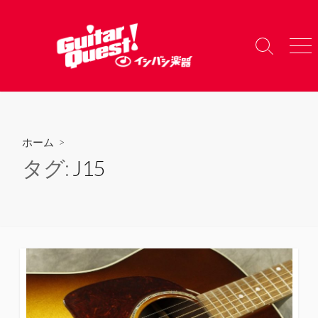
コ
ン
テ
検
メ
ン
索
ニ
ツ
切
ュ
り
ー
へ
替
ス
え
キ
ホーム
>
ッ
タグ:
J15
プ