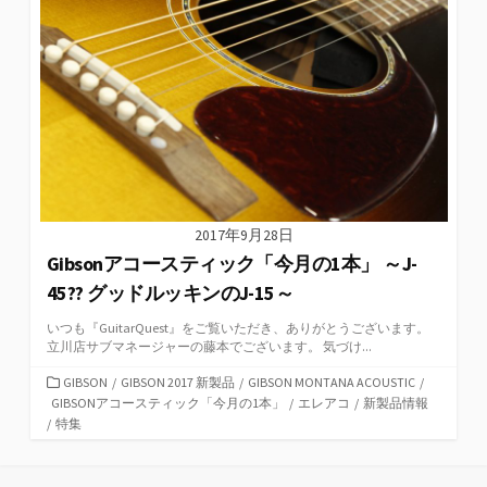
2017年9月28日
Gibsonアコースティック「今月の1本」 ～J-
45?? グッドルッキンのJ-15～
いつも『GuitarQuest』をご覧いただき、ありがとうございます。
立川店サブマネージャーの藤本でございます。 気づけ...
カ
GIBSON
/
GIBSON 2017 新製品
/
GIBSON MONTANA ACOUSTIC
/
テ
GIBSONアコースティック「今月の1本」
/
エレアコ
/
新製品情報
ゴ
/
特集
リ
ー