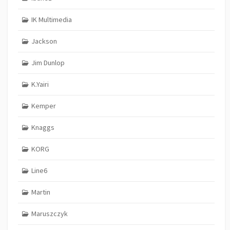
IK Multimedia
Jackson
Jim Dunlop
K.Yairi
Kemper
Knaggs
KORG
Line6
Martin
Maruszczyk