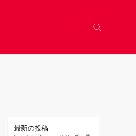
検
索
切
り
替
え
最新の投稿