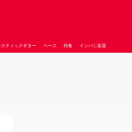
ースティックギター
ベース
特集
イシバシ楽器