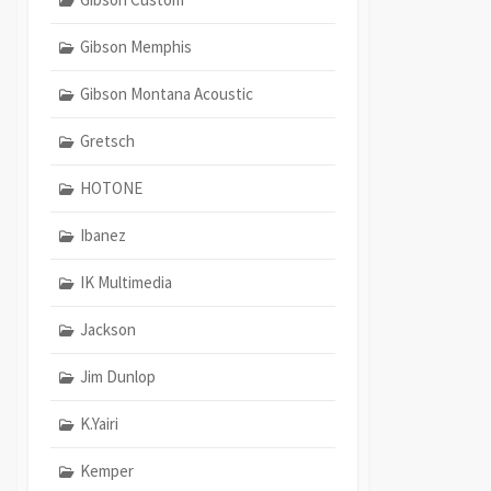
Gibson Memphis
Gibson Montana Acoustic
Gretsch
HOTONE
Ibanez
IK Multimedia
Jackson
Jim Dunlop
K.Yairi
Kemper