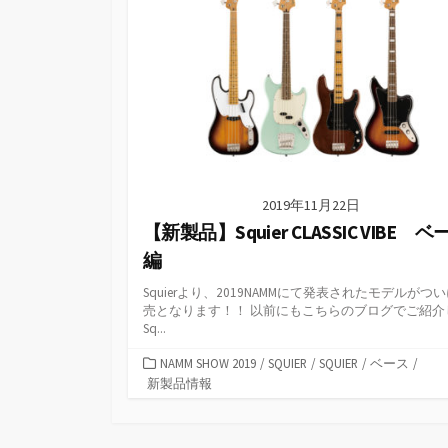
2019年11月22日
【新製品】Squier CLASSIC VIBE ベ
編
Squierより、2019NAMMにて発表されたモデルがつ
売となります！！ 以前にもこちらのブログでご紹介
Sq...
カ
NAMM SHOW 2019
/
SQUIER
/
SQUIER
/
ベース
/
テ
新製品情報
ゴ
リ
ー