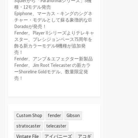
Squierから「Paranormalシリーズ」5機
種・12モデル発売
Epiphone、マーカス・キングのシグネ
チャー・モデルとして蘇る象徴的なEl
Doradoが発売！
Fender、Player IIシリーズよりテレキャ
スター、プレシジョンベース75周年を
飾る新カラーモデル8機種が追加発
売！
Fender、アンプ＆エフェクター新製品
Fender、Jim Root Telecaster の新カラ
ーShoreline Goldモデル、数量限定発
売！
Custom Shop
fender
Gibson
stratocaster
telecaster
Vintage File
アイバニーズ
アコギ