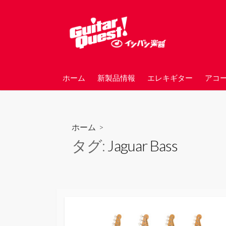
コ
ン
テ
ン
ツ
へ
ホーム
新製品情報
エレキギター
アコ
ス
キ
ッ
プ
ホーム
>
タグ:
Jaguar Bass