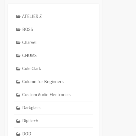
ATELIER Z
BOSS
Charvel
CHUMS
Cole Clark
Column for Beginners
Custom Audio Electronics
Darkglass
Digitech
DOD