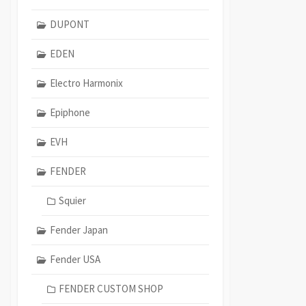
DUPONT
EDEN
Electro Harmonix
Epiphone
EVH
FENDER
Squier
Fender Japan
Fender USA
FENDER CUSTOM SHOP