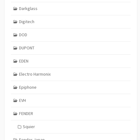
Darkglass
Digitech
DOD
DUPONT
EDEN
Electro Harmonix
Epiphone
EVH
FENDER
Squier
Fender Japan