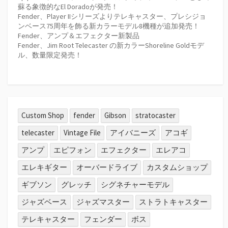
蘇る象徴的なEl Doradoが発売！
Fender、Player IIシリーズよりテレキャスター、プレシジョ
ンベース75周年を飾る新カラーモデル8機種が追加発売！
Fender、アンプ＆エフェクター新製品
Fender、Jim Root Telecaster の新カラーShoreline Goldモデ
ル、数量限定発売！
Custom Shop
fender
Gibson
stratocaster
telecaster
Vintage File
アイバニーズ
アコギ
アンプ
エピフォン
エフェクター
エレアコ
エレキギター
オーバードライブ
カスタムショップ
ギブソン
グレッチ
シグネチャーモデル
ジャズベース
ジャズマスター
ストラトキャスター
テレキャスター
フェンダー
ボス