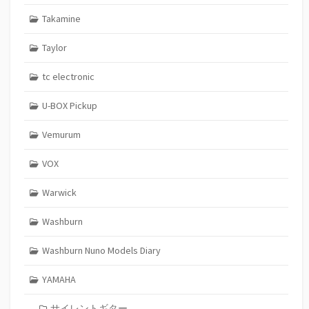
Takamine
Taylor
tc electronic
U-BOX Pickup
Vemurum
VOX
Warwick
Washburn
Washburn Nuno Models Diary
YAMAHA
サイレントギター