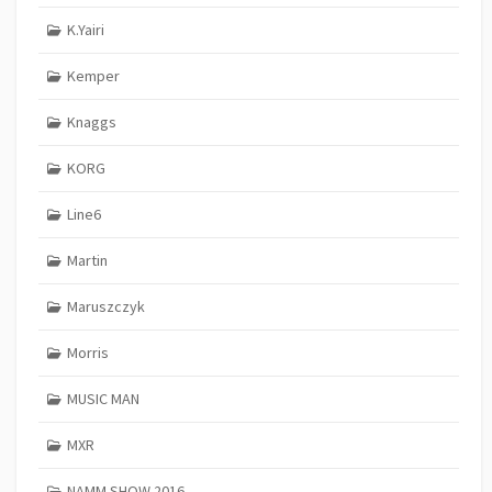
K.Yairi
Kemper
Knaggs
KORG
Line6
Martin
Maruszczyk
Morris
MUSIC MAN
MXR
NAMM SHOW 2016