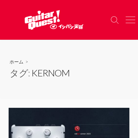
コ
ン
テ
検
メ
ン
索
ニ
ツ
切
ュ
り
ー
へ
替
ス
え
キ
ホーム
>
ッ
タグ:
KERNOM
プ