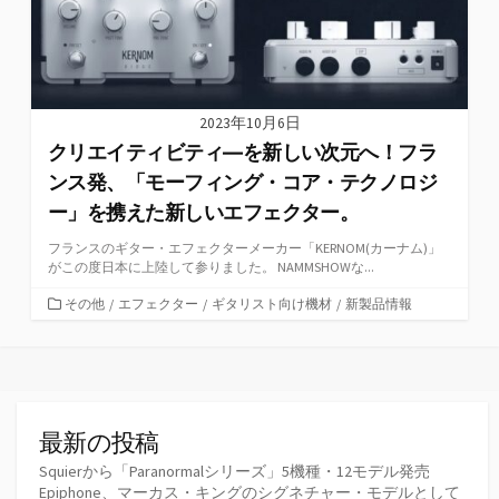
2023年10月6日
クリエイティビティ―を新しい次元へ！フラ
ンス発、「モーフィング・コア・テクノロジ
ー」を携えた新しいエフェクター。
フランスのギター・エフェクターメーカー「KERNOM(カーナム)」
がこの度日本に上陸して参りました。 NAMMSHOWな...
カ
その他
/
エフェクター
/
ギタリスト向け機材
/
新製品情報
テ
ゴ
リ
ー
最新の投稿
Squierから「Paranormalシリーズ」5機種・12モデル発売
Epiphone、マーカス・キングのシグネチャー・モデルとして