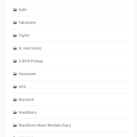
Suhr
Takamine
Taylor
tc electronic
U-BOX Pickup
Vemurum
VOX
Warwick
Washburn
Washburn Nuno Models Diary