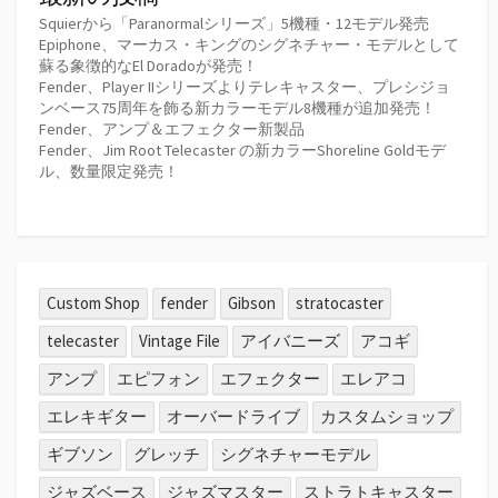
Squierから「Paranormalシリーズ」5機種・12モデル発売
Epiphone、マーカス・キングのシグネチャー・モデルとして
蘇る象徴的なEl Doradoが発売！
Fender、Player IIシリーズよりテレキャスター、プレシジョ
ンベース75周年を飾る新カラーモデル8機種が追加発売！
Fender、アンプ＆エフェクター新製品
Fender、Jim Root Telecaster の新カラーShoreline Goldモデ
ル、数量限定発売！
Custom Shop
fender
Gibson
stratocaster
telecaster
Vintage File
アイバニーズ
アコギ
アンプ
エピフォン
エフェクター
エレアコ
エレキギター
オーバードライブ
カスタムショップ
ギブソン
グレッチ
シグネチャーモデル
ジャズベース
ジャズマスター
ストラトキャスター