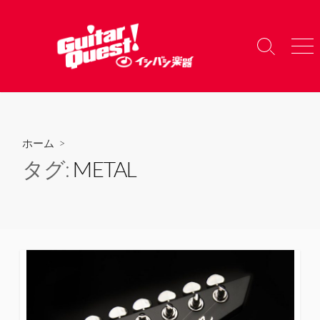
コ
ン
テ
検
メ
ン
索
ニ
ツ
切
ュ
り
ー
へ
替
ス
え
キ
ホーム
>
ッ
タグ:
METAL
プ