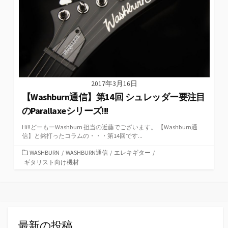
2017年3月16日
【Washburn通信】第14回 シュレッダー要注目
のParallaxeシリーズ!!!
Hi!!どーもーWashburn 担当の近藤でございます。 【Washburn通
信】と銘打ったコラムの・・・第14回です...
カ
WASHBURN
/
WASHBURN通信
/
エレキギター
/
テ
ギタリスト向け機材
ゴ
リ
ー
最新の投稿