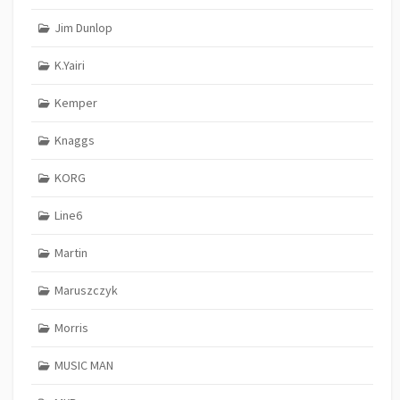
Jim Dunlop
K.Yairi
Kemper
Knaggs
KORG
Line6
Martin
Maruszczyk
Morris
MUSIC MAN