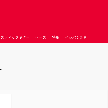
ースティックギター
ベース
特集
イシバシ楽器
ー