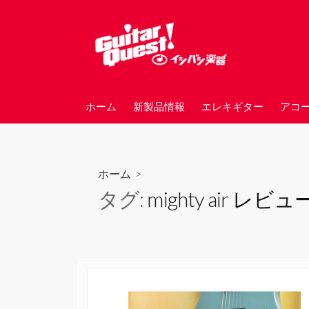
コ
ン
テ
ン
ツ
へ
ホーム
新製品情報
エレキギター
アコ
ス
キ
ッ
プ
ホーム
>
タグ:
mighty air レビュ