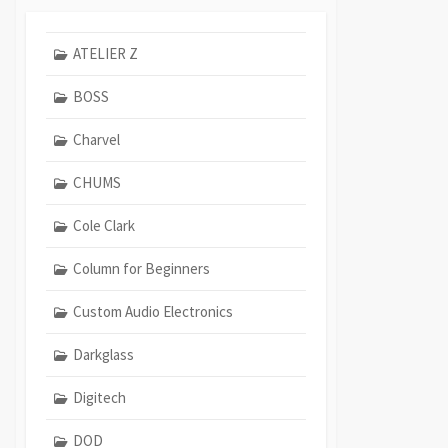
ATELIER Z
BOSS
Charvel
CHUMS
Cole Clark
Column for Beginners
Custom Audio Electronics
Darkglass
Digitech
DOD