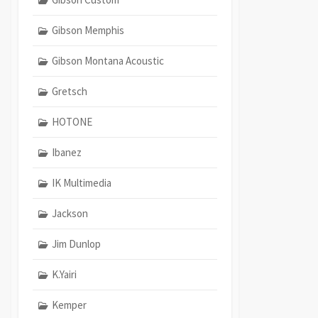
Gibson Memphis
Gibson Montana Acoustic
Gretsch
HOTONE
Ibanez
IK Multimedia
Jackson
Jim Dunlop
K.Yairi
Kemper