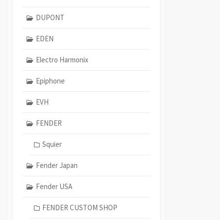
DUPONT
EDEN
Electro Harmonix
Epiphone
EVH
FENDER
Squier
Fender Japan
Fender USA
FENDER CUSTOM SHOP