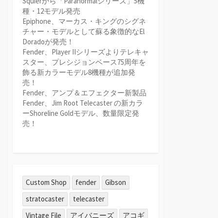
Squierから「Paranormalシリーズ」5機
種・12モデル発売
Epiphone、マーカス・キングのシグネ
チャー・モデルとして蘇る象徴的なEl
Doradoが発売！
Fender、Player IIシリーズよりテレキャ
スター、プレシジョンベース75周年を
飾る新カラーモデル8機種が追加発
売！
Fender、アンプ＆エフェクター新製品
Fender、Jim Root Telecaster の新カラ
ーShoreline Goldモデル、数量限定発
売！
Custom Shop
fender
Gibson
stratocaster
telecaster
Vintage File
アイバニーズ
アコギ