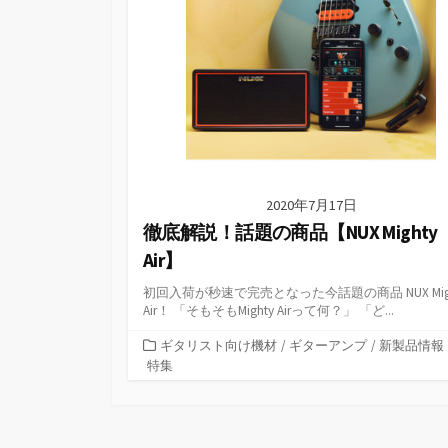
2020年7月17日
徹底解説！話題の商品【NUX Mighty
Air】
初回入荷が秒速で完売となった今話題の商品 NUX Migh
Air！ 「そもそもMighty Airって何？」 「ど...
カ
ギタリスト向け機材
/
ギターアンプ
/
新製品情報
テ
特集
ゴ
リ
ー