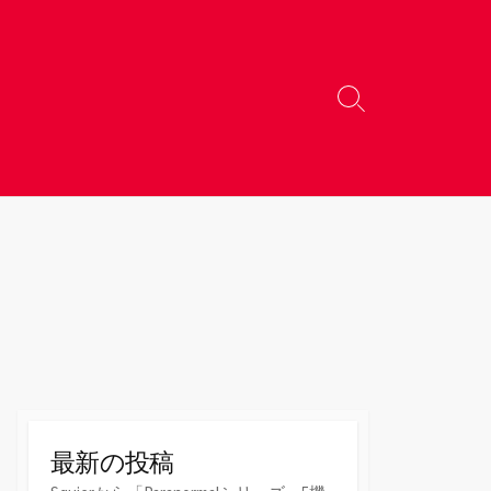
検
索
切
り
替
え
最新の投稿