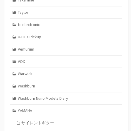
Takamine
Taylor
tc electronic
U-BOX Pickup
Vemurum
VOX
Warwick
Washburn
Washburn Nuno Models Diary
YAMAHA
サイレントギター