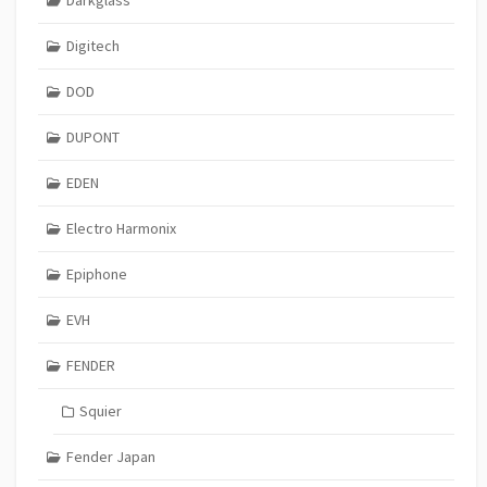
Darkglass
Digitech
DOD
DUPONT
EDEN
Electro Harmonix
Epiphone
EVH
FENDER
Squier
Fender Japan