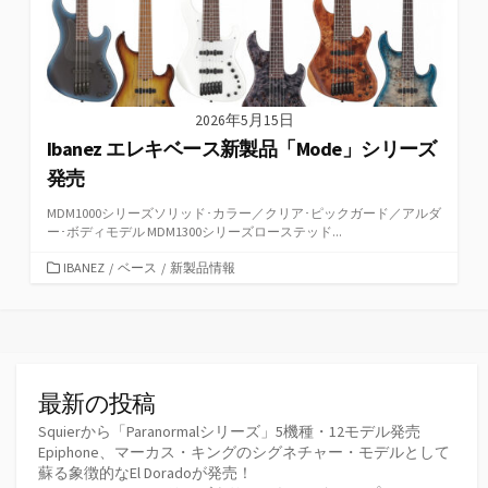
2026年5月15日
Ibanez エレキベース新製品「Mode」シリーズ
発売
MDM1000シリーズソリッド･カラー／クリア･ピックガード／アルダ
ー･ボディモデル MDM1300シリーズローステッド...
カ
IBANEZ
/
ベース
/
新製品情報
テ
ゴ
リ
ー
最新の投稿
Squierから「Paranormalシリーズ」5機種・12モデル発売
Epiphone、マーカス・キングのシグネチャー・モデルとして
蘇る象徴的なEl Doradoが発売！