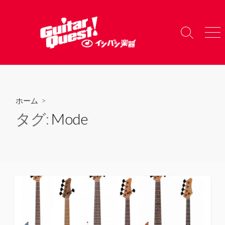
コ
ン
テ
検
メ
ン
索
ニ
ツ
切
ュ
り
ー
へ
替
ス
え
キ
ホーム
>
ッ
タグ:
Mode
プ