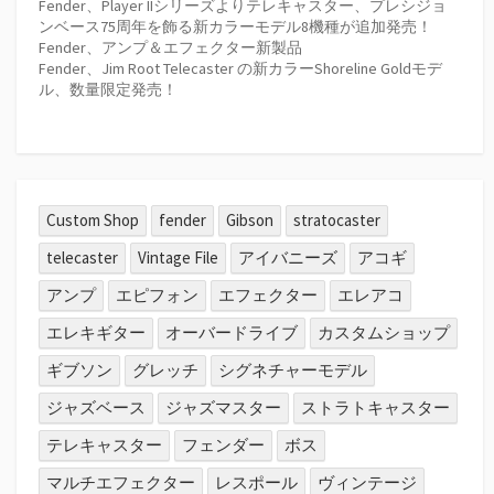
Fender、Player IIシリーズよりテレキャスター、プレシジョ
ンベース75周年を飾る新カラーモデル8機種が追加発売！
Fender、アンプ＆エフェクター新製品
Fender、Jim Root Telecaster の新カラーShoreline Goldモデ
ル、数量限定発売！
Custom Shop
fender
Gibson
stratocaster
telecaster
Vintage File
アイバニーズ
アコギ
アンプ
エピフォン
エフェクター
エレアコ
エレキギター
オーバードライブ
カスタムショップ
ギブソン
グレッチ
シグネチャーモデル
ジャズベース
ジャズマスター
ストラトキャスター
テレキャスター
フェンダー
ボス
マルチエフェクター
レスポール
ヴィンテージ