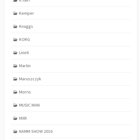
K.Yairi
Kemper
Knaggs
KORG
Line6
Martin
Maruszczyk
Morris
MUSIC MAN
MXR
NAMM SHOW 2016