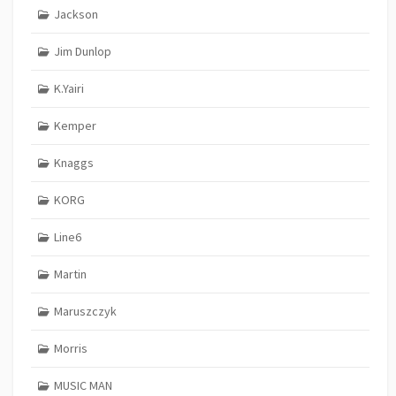
Jackson
Jim Dunlop
K.Yairi
Kemper
Knaggs
KORG
Line6
Martin
Maruszczyk
Morris
MUSIC MAN