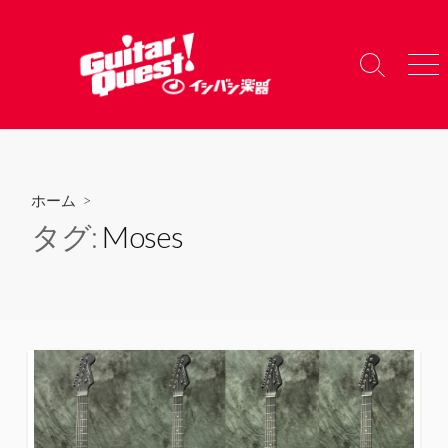
コ
ン
テ
検
メ
ン
索
ニ
ツ
切
ュ
り
ー
へ
替
ス
え
キ
ホーム
>
ッ
タグ:
Moses
プ