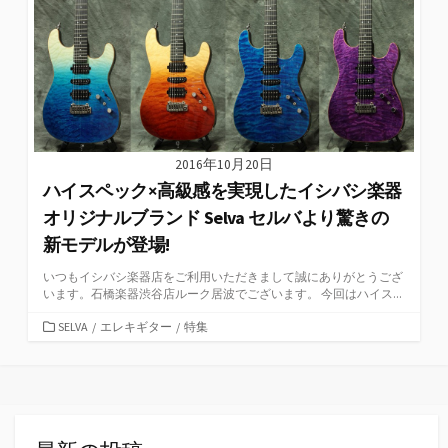
2016年10月20日
ハイスペック×高級感を実現したイシバシ楽器
オリジナルブランド Selva セルバより驚きの
新モデルが登場!
いつもイシバシ楽器店をご利用いただきまして誠にありがとうござ
います。石橋楽器渋谷店ルーク居波でございます。 今回はハイス...
カ
SELVA
/
エレキギター
/
特集
テ
ゴ
リ
ー