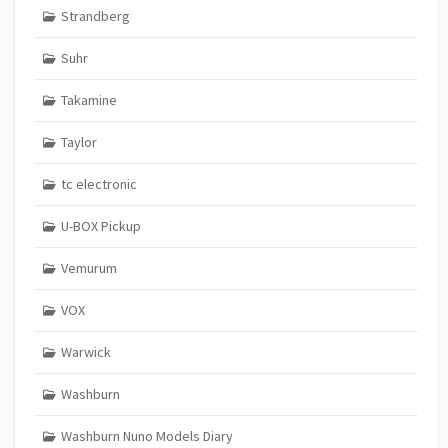
Strandberg
Suhr
Takamine
Taylor
tc electronic
U-BOX Pickup
Vemurum
VOX
Warwick
Washburn
Washburn Nuno Models Diary