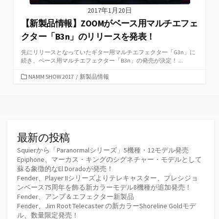
2017年1月20日
【新製品情報】ZOOMがベース用マルチエフェ
クター「B3n」のリリースを発表！
先にリリースとなっていたギター用マルチエフェクター「G3n」に
続き、ベース用マルチエフェクター「B3n」の発売が決定！ ...
カ
NAMM SHOW 2017
/
新製品情報
テ
ゴ
リ
ー
最新の投稿
Squierから「Paranormalシリーズ」5機種・12モデル発売
Epiphone、マーカス・キングのシグネチャー・モデルとして
蘇る象徴的なEl Doradoが発売！
Fender、Player IIシリーズよりテレキャスター、プレシジョ
ンベース75周年を飾る新カラーモデル8機種が追加発売！
Fender、アンプ＆エフェクター新製品
Fender、Jim Root Telecaster の新カラーShoreline Goldモデ
ル、数量限定発売！