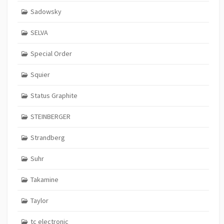
Sadowsky
SELVA
Special Order
Squier
Status Graphite
STEINBERGER
Strandberg
Suhr
Takamine
Taylor
tc electronic