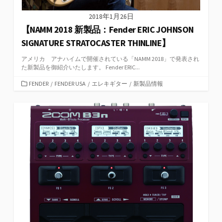
2018年1月26日
【NAMM 2018 新製品：Fender ERIC JOHNSON
SIGNATURE STRATOCASTER THINLINE】
アメリカ アナハイムで開催されている「NAMM 2018」で発表され
た新製品を御紹介いたします。 Fender ERIC...
カ
FENDER
/
FENDER USA
/
エレキギター
/
新製品情報
テ
ゴ
リ
ー