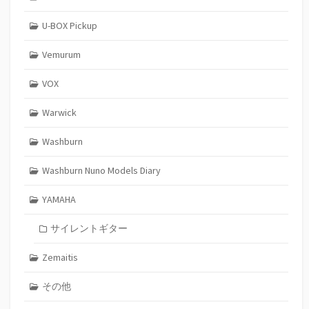
U-BOX Pickup
Vemurum
VOX
Warwick
Washburn
Washburn Nuno Models Diary
YAMAHA
サイレントギター
Zemaitis
その他