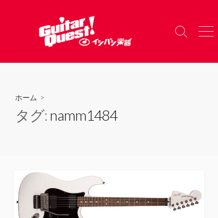
コ
ン
テ
検
メ
ン
索
ニ
ツ
切
ュ
り
ー
へ
替
ス
え
キ
ホーム
>
ッ
タグ:
namm1484
プ