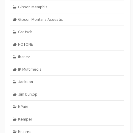
Gibson Memphis
Gibson Montana Acoustic
Gretsch
HOTONE
Ibanez
IK Multimedia
Jackson
Jim Dunlop
K.Yairi
Kemper
Knaggs