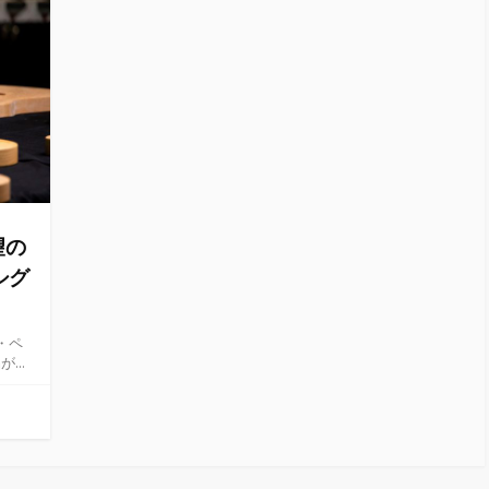
望の
シグ
ー・ペ
..