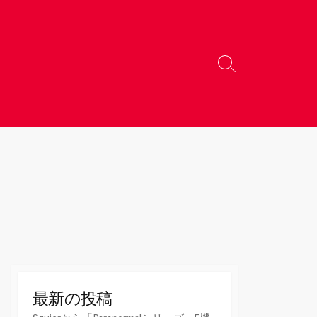
検
索
切
り
替
え
最新の投稿