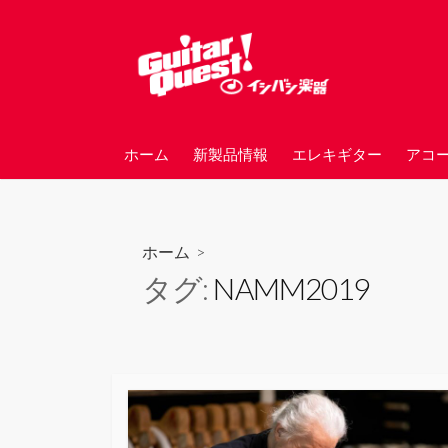
コ
ン
テ
ン
ツ
へ
ホーム
新製品情報
エレキギター
アコ
ス
キ
ッ
プ
ホーム
>
タグ:
NAMM2019