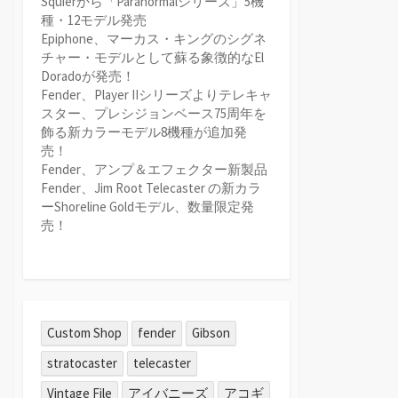
Squierから「Paranormalシリーズ」5機
種・12モデル発売
Epiphone、マーカス・キングのシグネ
チャー・モデルとして蘇る象徴的なEl
Doradoが発売！
Fender、Player IIシリーズよりテレキャ
スター、プレシジョンベース75周年を
飾る新カラーモデル8機種が追加発
売！
Fender、アンプ＆エフェクター新製品
Fender、Jim Root Telecaster の新カラ
ーShoreline Goldモデル、数量限定発
売！
Custom Shop
fender
Gibson
stratocaster
telecaster
Vintage File
アイバニーズ
アコギ