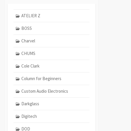
ATELIER Z
BOSS
Charvel
CHUMS
Cole Clark
Column for Beginners
Custom Audio Electronics
Darkglass
Digitech
DOD