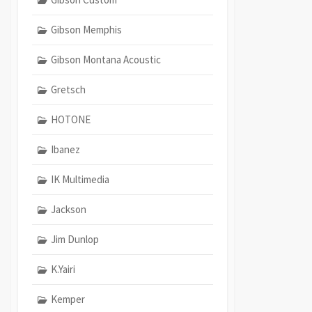
Gibson Memphis
Gibson Montana Acoustic
Gretsch
HOTONE
Ibanez
IK Multimedia
Jackson
Jim Dunlop
K.Yairi
Kemper