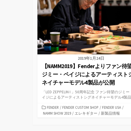
2019年1月24日
【NAMM2019】Fenderよりファン待
ジミー・ペイジによるアーティスト
ネイチャーモデル4製品が公開
「LED ZEPPELIN I 」50周年記念 ファン待望のジミ
イジによるアーティストシグネイチャーモデル4製品が.
カ
FENDER
/
FENDER CUSTOM SHOP
/
FENDER USA
/
テ
NAMM SHOW 2019
/
エレキギター
/
新製品情報
ゴ
リ
ー