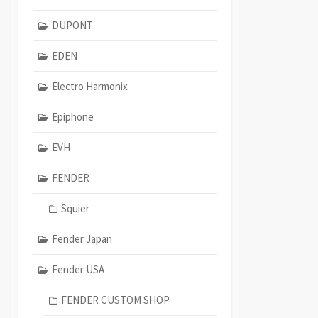
DUPONT
EDEN
Electro Harmonix
Epiphone
EVH
FENDER
Squier
Fender Japan
Fender USA
FENDER CUSTOM SHOP