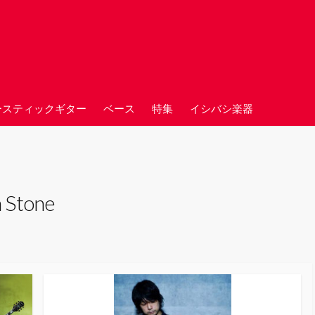
ースティックギター
ベース
特集
イシバシ楽器
n Stone