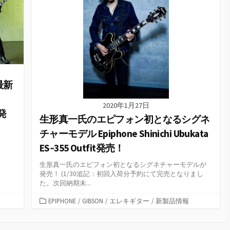
最新
2020年1月27日
を発
生形真一氏のエピフォン初となるシグネ
チャーモデル Epiphone Shinichi Ubukata
ES‐355 Outfit発売！
生形真一氏のエピフォン初となるシグネチャーモデルが
発売！ (1/30追記：初回入荷分予約にて完売となりまし
た。次回納期未...
カ
EPIPHONE
/
GIBSON
/
エレキギター
/
新製品情報
テ
ゴ