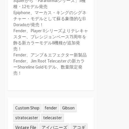
Squierから「Paranormalシリーズ」5機
種・12モデル発売
Epiphone、マーカス・キングのシグネ
チャー・モデルとして蘇る象徴的なEl
Doradoが発売！
Fender、Player IIシリーズよりテレキャ
スター、プレシジョンベース75周年を
飾る新カラーモデル8機種が追加発
売！
Fender、アンプ＆エフェクター新製品
Fender、Jim Root Telecaster の新カラ
ーShoreline Goldモデル、数量限定発
売！
Custom Shop
fender
Gibson
stratocaster
telecaster
Vintage File
アイバニーズ
アコギ