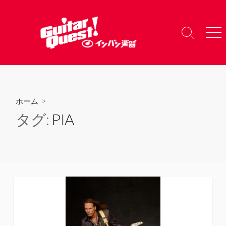
コ
ン
テ
検
メ
ン
索
ニ
ツ
切
ュ
り
ー
へ
替
ス
え
キ
ホーム
>
ッ
タグ:
PIA
プ