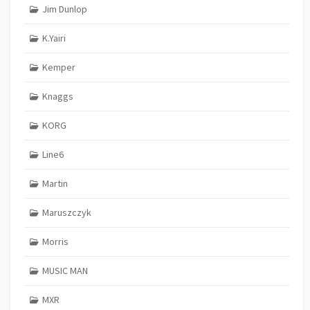
Jim Dunlop
K.Yairi
Kemper
Knaggs
KORG
Line6
Martin
Maruszczyk
Morris
MUSIC MAN
MXR