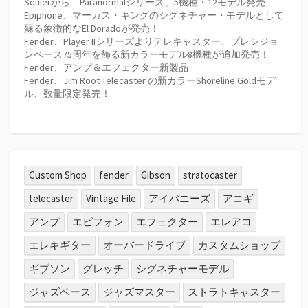
Squierから「Paranormalシリーズ」5機種・12モデル発売
Epiphone、マーカス・キングのシグネチャー・モデルとして
蘇る象徴的なEl Doradoが発売！
Fender、Player IIシリーズよりテレキャスター、プレシジョ
ンベース75周年を飾る新カラーモデル8機種が追加発売！
Fender、アンプ＆エフェクター新製品
Fender、Jim Root Telecaster の新カラーShoreline Goldモデ
ル、数量限定発売！
Custom Shop
fender
Gibson
stratocaster
telecaster
Vintage File
アイバニーズ
アコギ
アンプ
エピフォン
エフェクター
エレアコ
エレキギター
オーバードライブ
カスタムショップ
ギブソン
グレッチ
シグネチャーモデル
ジャズベース
ジャズマスター
ストラトキャスター