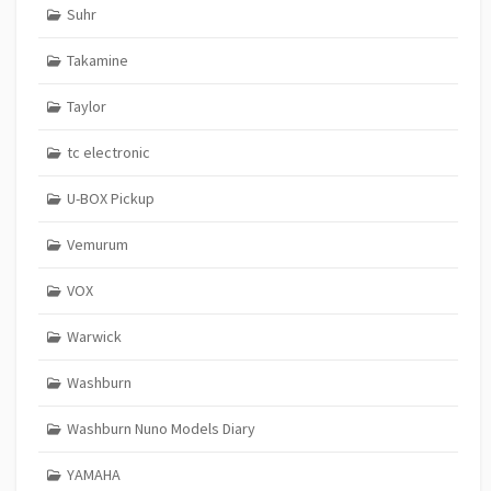
Suhr
Takamine
Taylor
tc electronic
U-BOX Pickup
Vemurum
VOX
Warwick
Washburn
Washburn Nuno Models Diary
YAMAHA