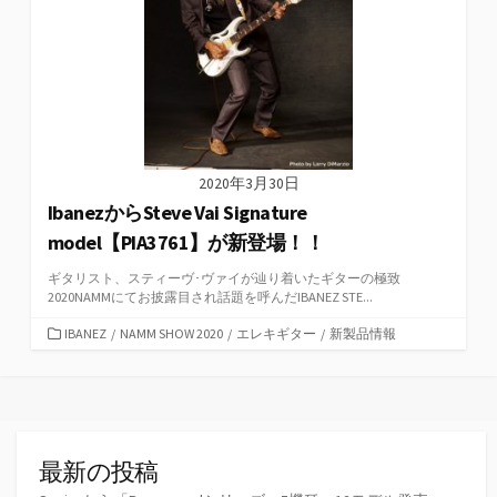
2020年3月30日
IbanezからSteve Vai Signature
model【PIA3761】が新登場！！
ギタリスト、スティーヴ･ヴァイが辿り着いたギターの極致
2020NAMMにてお披露目され話題を呼んだIBANEZ STE...
カ
IBANEZ
/
NAMM SHOW 2020
/
エレキギター
/
新製品情報
テ
ゴ
リ
ー
最新の投稿