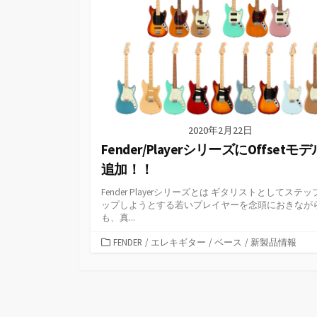
2020年2月22日
Fender/PlayerシリーズにOffsetモ
追加！！
Fender Playerシリーズとは ギタリストとしてステッ
ップしようとする若いプレイヤーを念頭におきなが
も、真...
カ
FENDER
/
エレキギター
/
ベース
/
新製品情報
テ
ゴ
リ
ー