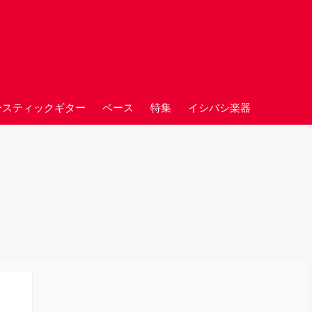
ースティックギター
ベース
特集
イシバシ楽器