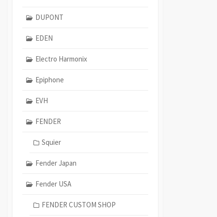
DUPONT
EDEN
Electro Harmonix
Epiphone
EVH
FENDER
Squier
Fender Japan
Fender USA
FENDER CUSTOM SHOP