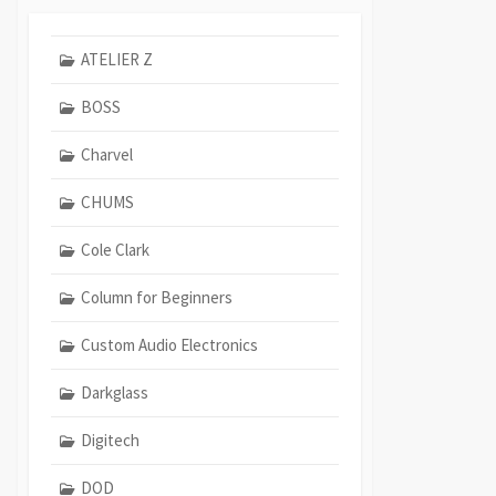
ATELIER Z
BOSS
Charvel
CHUMS
Cole Clark
Column for Beginners
Custom Audio Electronics
Darkglass
Digitech
DOD