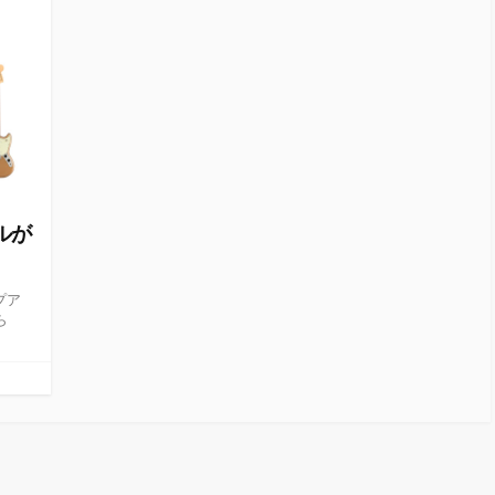
デルが
プア
ら