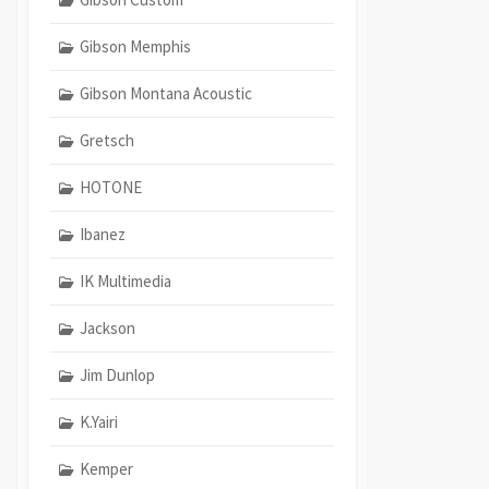
Gibson Memphis
Gibson Montana Acoustic
Gretsch
HOTONE
Ibanez
IK Multimedia
Jackson
Jim Dunlop
K.Yairi
Kemper