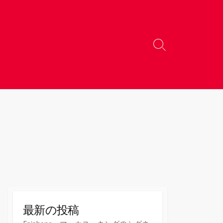
検
索
切
り
替
え
最新の投稿