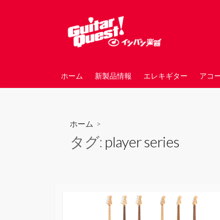
コ
ン
テ
ン
ツ
へ
ホーム
新製品情報
エレキギター
アコ
ス
キ
ッ
プ
ホーム
>
タグ:
player series