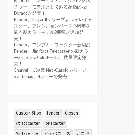
Epiphone、マーカス・キングのシグネ
チャー・モデルとして蘇る象徴的なEl
Doradoが発売！
Fender、Player IIシリーズよりテレキャ
スター、プレシジョンベース75周年を
飾る新カラーモデル8機種が追加発
売！
Fender、アンプ＆エフェクター新製品
Fender、Jim Root Telecaster の新カラ
ーShoreline Goldモデル、数量限定発
売！
Charvel、USA製 Neo-Classic シリーズ
San Dimas、4カラーで発売
Custom Shop
fender
Gibson
stratocaster
telecaster
Vintage File
アイバニーズ
アコギ